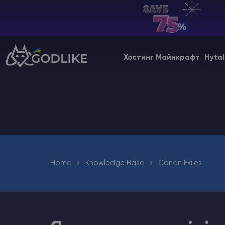
UA | USD
Billing Panel
Хостинг Майнкрафт
Hytal
Manage your servers & payments
Game Panel
Manage game server
VPS Panel
Manage VPS server
Home
Knowledge Base
Conan Exiles
Affiliate panel
Manage affiliates