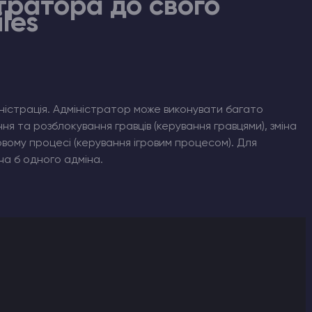
тратора до свого
les
істрація. Адміністратор може виконувати багато
ня та розблокування гравців (керування гравцями), зміна
овому процесі (керування ігровим процесом). Для
а б одного адміна.