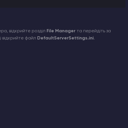
ера, відкрийте розділ
File Manager
та перейдіть за
пці відкрийте файл
DefaultServerSettings.ini
.