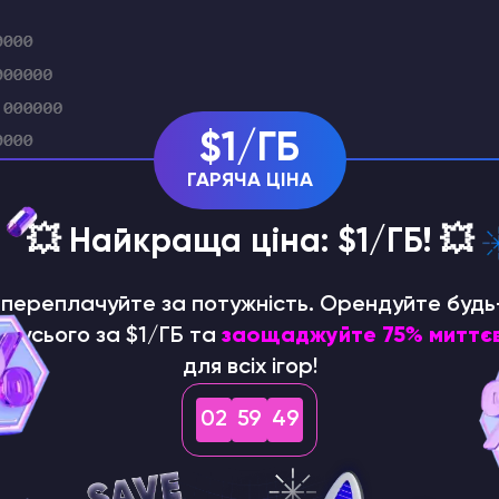
$1/ГБ
ГАРЯЧА ЦІНА
💥 Найкраща ціна: $1/ГБ! 💥
е переплачуйте за потужність. Орендуйте будь
р усього за $1/ГБ та
заощаджуйте 75% миттє
для всіх ігор!
02
59
47