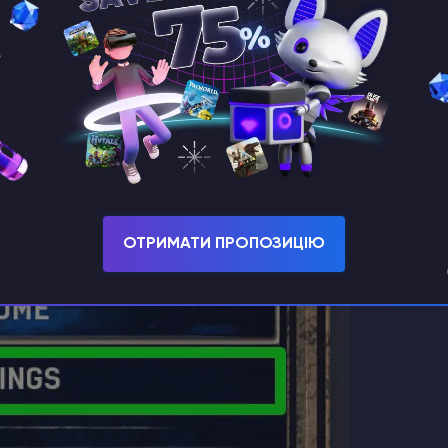
 якщо не бажаєте робити цього гравця
а натисніть клавішу
ESC.
В меню оберіть розділ
Settings.
ОТРИМАТИ ПРОПОЗИЦІЮ