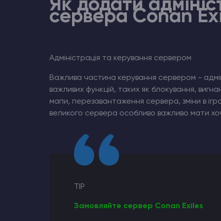
Як додати адмініс
сервера Conan Exi
Хостинг Майнкрафт
Hytale Hosting 50% OFF
Адміністрація та керування сервером
Counter-Strike 2
Важлива частина керування сервером - адмін
важливих функцій, таких як блокування, вигнан
Ark Survival Evolved
мапи, перезавантаження сервера, зміни в ігр
великого сервера особливо важливо мати хоч
Інші Ігри
TIP
Замовляйте сервер Conan Exiles