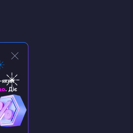
-який
во
. Діє