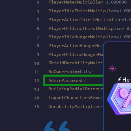
⚡️ Н
серве