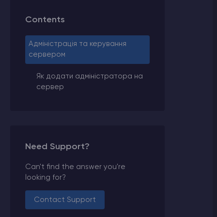
Contents
Адміністрація та керування
сервером
Як додати адміністратора на
сервер
Need Support?
Can't find the answer you're
looking for?
Contact Support