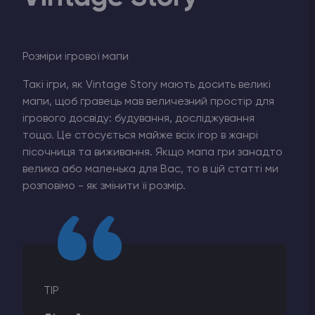
Розміри ігрової мапи
Такі ігри, як Vintage Story мають досить великі
мапи, щоб гравець мав величезний простір для
ігрового досвіду: будування, досліджування
тощо. Це стосується майже всіх ігор в жанрі
пісочниця та виживання. Якщо мапа гри занадто
велика або маленька для Вас, то в цій статті ми
розповімо - як змінити її розмір.
TIP