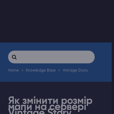
Counter-Strike 2
Ark Survival Evolved
Інші Ігри
Search
For
Home
Knowledge Base
Vintage Story
Як змінити розмір
мапи на сервері
Vintage Story