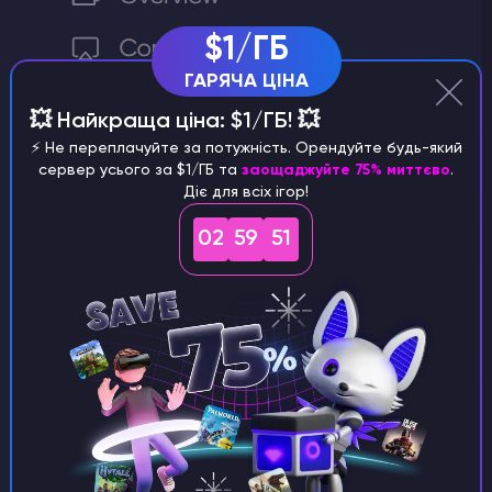
$1/ГБ
ГАРЯЧА ЦІНА
💥 Найкраща ціна: $1/ГБ! 💥
⚡️ Не переплачуйте за потужність. Орендуйте будь-який
сервер усього за $1/ГБ та
заощаджуйте 75% миттєво
.
Діє для всіх ігор!
02
59
51