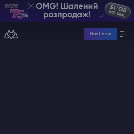
OMG! Шалений
UA | USD
розпродаж!
Billing Panel
Host now
Manage your servers & payments
Game Panel
Manage game server
VPS Panel
Manage VPS server
Affiliate panel
Manage affiliates
Хостинг Майнкрафт
Hytale Hosting 50% OFF