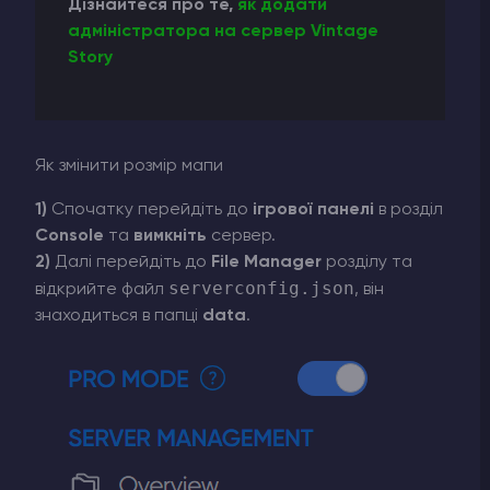
Дізнайтеся про те,
як додати
адміністратора на сервер Vintage
Story
Як змінити розмір мапи
1)
Спочатку перейдіть до
ігрової панелі
в розділ
Console
та
вимкніть
сервер.
2)
Далі перейдіть до
File Manager
розділу та
serverconfig.json
відкрийте файл
, він
знаходиться в папці
data
.