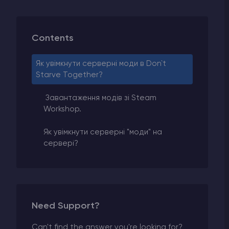
Contents
Як увімкнути серверні моди в Don`t
Starve Together?
Завантаження модів зі Steam
Workshop.
Як увімкнути серверні "моди" на
сервері?
Need Support?
Can't find the answer you're looking for?