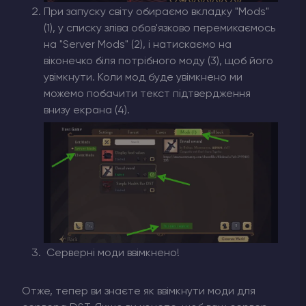
При запуску світу обираємо вкладку "Mods"
(1), у списку зліва обов'язково перемикаємось
на "Server Mods" (2), і натискаємо на
віконечко біля потрібного моду (3), щоб його
увімкнути. Коли мод буде увімкнено ми
можемо побачити текст підтвердження
внизу екрана (4).
Серверні моди ввімкнено!
Отже, тепер ви знаєте як ввімкнути моди для