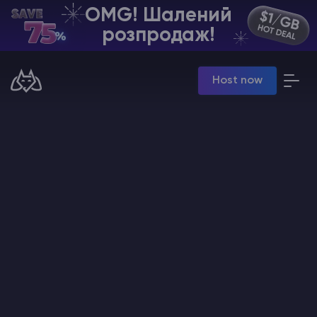
OMG! Шалений
UA | USD
розпродаж!
Billing Panel
Host now
Manage your servers & payments
Game Panel
Manage game server
VPS Panel
Manage VPS server
Affiliate panel
Manage affiliates
Хостинг Майнкрафт
Hytale Hosting 50% OFF