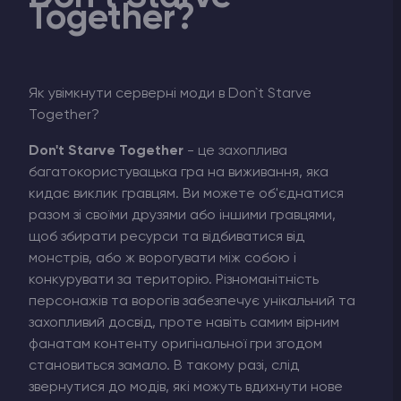
Together?
Як увімкнути серверні моди в Don`t Starve
Together?
Don't Starve Together
- це захоплива
багатокористувацька гра на виживання, яка
кидає виклик гравцям. Ви можете об'єднатися
разом зі своїми друзями або іншими гравцями,
щоб збирати ресурси та відбиватися від
монстрів, або ж ворогувати між собою і
конкурувати за територію. Різноманітність
персонажів та ворогів забезпечує унікальний та
захопливий досвід, проте навіть самим вірним
фанатам контенту оригінальної гри згодом
становиться замало. В такому разі, слід
звернутися до модів, які можуть вдихнути нове