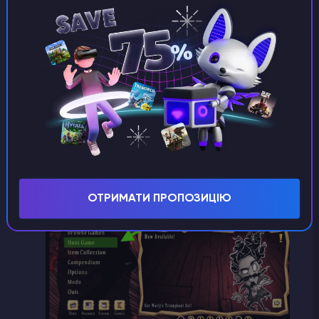
відбудеться завантаження модифікації, час
якого залежить від розміру файлів, але
зазвичай це займає не більше кількох хвилин.
Модифікація встановлена!
Як увімкнути серверні "моди" на сервері?
Після завантаження з Майстерні "моди" потрібно
увімкнути.
ОТРИМАТИ ПРОПОЗИЦІЮ
У головному меню оберіть
"Host Game"
.