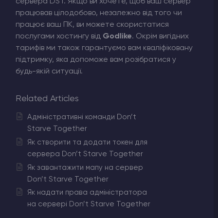
сервера DST. Якщо ви хочете, щоб ваш сервер
працював цілодобово, незалежно від того чи
працює ваш ПК, ви можете скористатися
послугами хостингу від
Godlike
. Окрім вигідних
тарифів ми також гарантуємо вам кваліфіковану
підтримку, яка допоможе вам розібратися у
будь-якій ситуації.
Related Articles
Адміністративні команди Don’t
Starve Together
Як створити та додати токен для
сервера Don’t Starve Together
Як завантажити мапу на сервер
Don’t Starve Together
Як надати права адміністратора
на сервері Don’t Starve Together