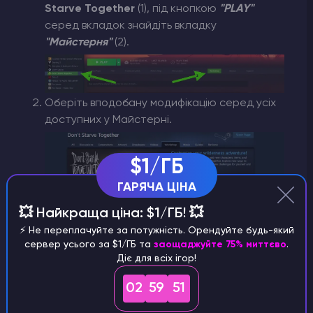
Starve Together
(1), під кнопкою
"PLAY"
серед вкладок знайдіть вкладку
"Майстерня"
(2).
Оберіть вподобану модифікацію серед усіх
доступних у Майстерні.
$1/ГБ
ГАРЯЧА ЦІНА
💥 Найкраща ціна: $1/ГБ! 💥
⚡️ Не переплачуйте за потужність. Орендуйте будь-який
сервер усього за $1/ГБ та
заощаджуйте 75% миттєво
.
Діє для всіх ігор!
Обравши потрібну модифікацію натисніть на
02
59
51
неї, після того як потрапите на її сторінку
натисніть кнопку
"Підписатися"
. Після цього