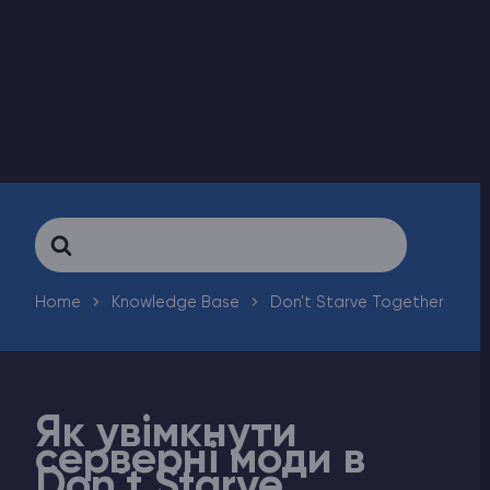
Counter-Strike 2
Ark Survival Evolved
Інші Ігри
Search
For
Home
Knowledge Base
Don't Starve Together
Як увімкнути
серверні моди в
Don`t Starve