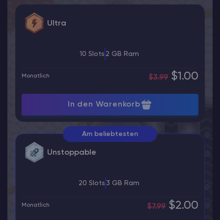
Ultra
10 Slots
2 GB Ram
$1.00
Monatlich
$3.99
In den Warenkorb
Am beliebtesten
Unstoppable
20 Slots
3 GB Ram
$2.00
Monatlich
$7.99