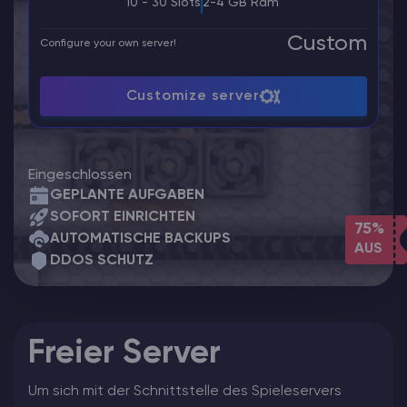
10 - 30 Slots
2-4 GB Ram
Custom
Configure your own server!
Customize server
Eingeschlossen
GEPLANTE AUFGABEN
SOFORT EINRICHTEN
75%
AUTOMATISCHE BACKUPS
AUS
DDOS SCHUTZ
Freier Server
Um sich mit der Schnittstelle des Spieleservers