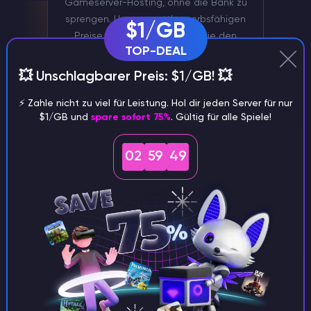
Gameserver-Hosting, ohne die Bank zu
sprengen. Unsere wettbewerbsfähigen
$1/GB
Preise gewährleisten, dass Sie den
TOP-DEAL
besten Wert für Ihr Geld erhalten
💥 Unschlagbarer Preis: $1/GB! 💥
⚡️ Zahle nicht zu viel für Leistung. Hol dir jeden Server für nur
$1/GB und
spare sofort 75%
. Gültig für alle Spiele!
02
59
48
Serververwaltung über Discord
Verwalten Sie Ihren Mindustry Server
bequem über unseren Discord Bot