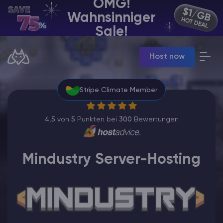
OMG!
Wahnsinniger
DE | USD
Sale!
Billing Panel
Host now
Manage your servers & payments
Game Panel
Manage game server
Stripe Climate Member
VPS Panel
Manage VPS server
Affiliate panel
4,5
von
5
Punkten bei
300
Bewertungen
Manage affiliates
Mindustry Server-Hosting
Minecraft Server Mieten
Hytale Hosting 50% OFF