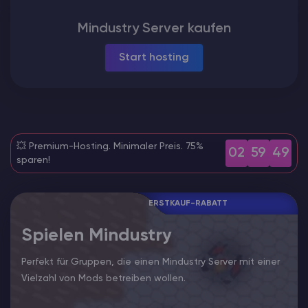
ARK Server Mieten
Mindustry Server kaufen
Start hosting
Vintage Story
Spiele
💥 Premium-Hosting. Minimaler Preis. 75%
02
59
48
sparen!
ERSTKAUF-RABATT
Spielen Mindustry
Perfekt für Gruppen, die einen Mindustry Server mit einer
Vielzahl von Mods betreiben wollen.