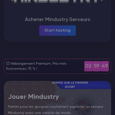
Vintage Story Serveur Hébergement
Acheter Mindustry Serveurs
ARK Serveur Hébergement
Start hosting
Jeux
💥 Hébergement Premium. Prix mini.
02
59
48
Économisez 75 % !
REMISE SUR LE PREMIER
ACHAT
Jouer Mindustry
Parfait pour les groupes souhaitant exploiter un serveur
Mindustry avec une variété de mods.