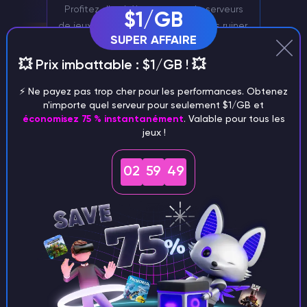
Profitez d'un hébergement de serveurs
$1/GB
de jeux de haute qualité sans vous ruiner.
SUPER AFFAIRE
Nos prix compétitifs vous garantissent le
meilleur rapport qualité-prix.
💥 Prix imbattable : $1/GB ! 💥
⚡️ Ne payez pas trop cher pour les performances. Obtenez
n'importe quel serveur pour seulement $1/GB et
économisez 75 % instantanément
. Valable pour tous les
jeux !
02
59
48
Gestion du serveur via Discord
Gérez facilement votre serveur Mindustry
à l'aide de notre bot Discord.