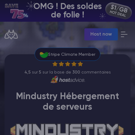
OMG ! Des soldes
FR | USD
de folie !
Billing Panel
Host now
Manage your servers & payments
Game Panel
Manage game server
Stripe Climate Member
VPS Panel
Manage VPS server
Affiliate panel
4,5
sur
5
sur la base de
300
commentaires
Manage affiliates
Mindustry Hébergement
de serveurs
Minecraft Hébergement de serveurs
Hytale Hosting 50% OFF