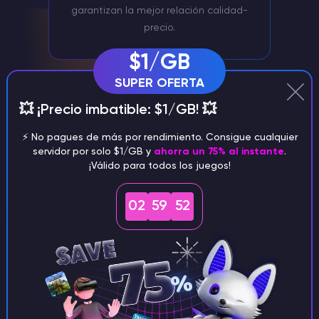
garantizan la mejor relación calidad-
precio.
$1/GB
SUPER OFERTA
💥 ¡Precio imbatible: $1/GB! 💥
⚡️ No pagues de más por rendimiento. Consigue cualquier
servidor por solo $1/GB y
ahorra un 75% al instante
.
¡Válido para todos los juegos!
Gestión de servidores mediante
02
59
51
Discord
Gestione cómodamente su servidor
Mindustry a través de nuestro bot
Discord