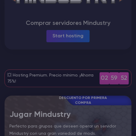
Rust Alojamiento de servidores
Comprar servidores Mindustry
Palworld Alojamiento de servidores
Start hosting
Juegos
💥 Hosting Premium. Precio mínimo. ¡Ahorra
02
59
51
75%!
DESCUENTO POR PRIMERA
COMPRA
Jugar Mindustry
Perfecto para grupos que deseen operar un servidor
Mindustry con una gran variedad de mods.