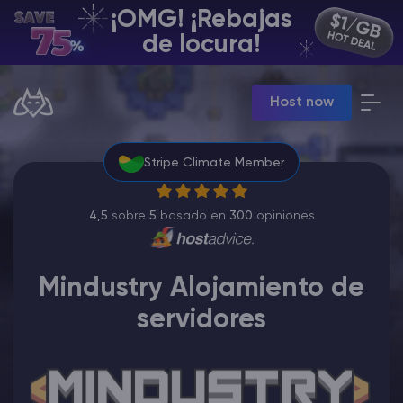
¡OMG! ¡Rebajas
ES | USD
de locura!
Billing Panel
Host now
Manage your servers & payments
Game Panel
Manage game server
Stripe Climate Member
VPS Panel
Manage VPS server
Affiliate panel
4,5
sobre
5
basado en
300
opiniones
Manage affiliates
Mindustry Alojamiento de
servidores
Minecraft Alojamiento de servidores
Hytale Hosting 50% OFF