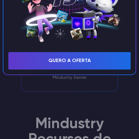
Apoio exclusivo
QUERO A OFERTA
Um gestor de pessoal com uma vasta
experiência ocupar-se-á do seu
Mindustry Server
Mindustry