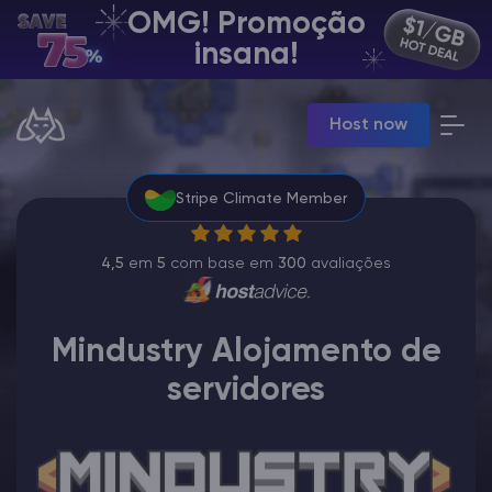
OMG! Promoção
PT | USD
insana!
Billing Panel
Host now
Manage your servers & payments
Game Panel
Manage game server
Stripe Climate Member
VPS Panel
Manage VPS server
Affiliate panel
4,5
em
5
com base em
300
avaliações
Manage affiliates
Mindustry Alojamento de
servidores
Minecraft Server Hospedagem
Hytale Hosting 50% OFF