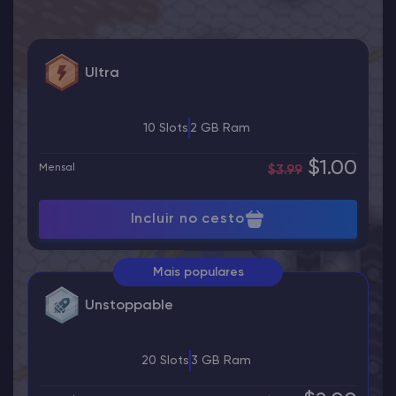
Ultra
10 Slots
2 GB Ram
$1.00
Mensal
$3.99
Incluir no cesto
Mais populares
Unstoppable
20 Slots
3 GB Ram