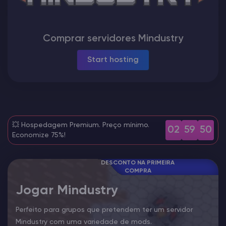
Vintage Story Server Hospedagem
Comprar servidores Mindustry
ARK Server Hospedagem
Start hosting
Jogos
💥 Hospedagem Premium. Preço mínimo.
02
59
49
Economize 75%!
DESCONTO NA PRIMEIRA
COMPRA
Jogar Mindustry
Perfeito para grupos que pretendem ter um servidor
Mindustry com uma variedade de mods.