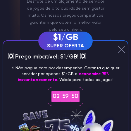
Desfrute de um alojamento de servidor
de jogos de alta qualidade sem gastar
muito. Os nossos preços competitivos
garantem que obtém o melhor valor
pelo seu dinheiro
$1/GB
SUPER OFERTA
💥 Preço imbatível: $1/GB! 💥
⚡️ Não pague caro por desempenho. Garanta qualquer
servidor por apenas $1/GB e
economize 75%
instantaneamente
. Válido para todos os jogos!
02
59
49
Gestão do servidor através de
Discord
Gerir convenientemente o seu servidor
Mindustry através do nosso bot Discord