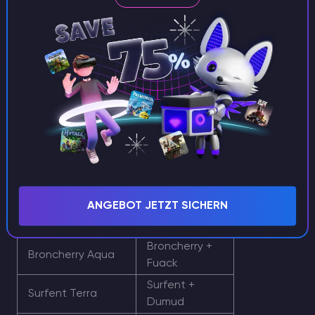
Frostallion +
Frostallion Noct
Helzephyr
Königsklaue +
Kingpaca Cryst
Reindrix
Lyleen +
Lyleen Noct
Menasting
Leezpunk +
Leezpunk Ignis
Flambelle
Blazehowl +
Blazehowl Noct
Felbat
ANGEBOT JETZT SICHERN
Rotkehlchen +
Rotkehlchen Terra
Fuddler
Broncherry +
Broncherry Aqua
Fuack
Surfent +
Surfent Terra
Dumud