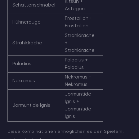
Kitsun +
Schattenschnabel
Astegon
Frostallion +
Hühnerauge
Frostallion
Strahldrache
Strahldrache
+
Strahldrache
Paladius +
Paladius
Paladius
Nekromus +
Nekromus
Nekromus
Jormuntide
Ignis +
Jormuntide Ignis
Jormuntide
Ignis
Diese Kombinationen ermöglichen es den Spielern,