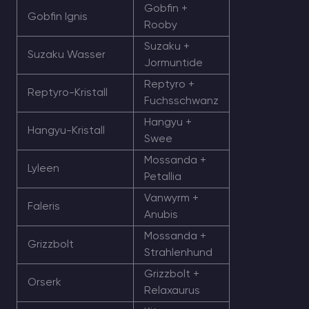
Gobfin +
Gobfin Ignis
Rooby
Suzaku +
Suzaku Wasser
Jormuntide
Reptyro +
Reptyro-Kristall
Fuchsschwanz
Hangyu +
Hangyu-Kristall
Swee
Mossanda +
Lyleen
Petallia
Vanwyrm +
Faleris
Anubis
Mossanda +
Grizzbolt
Strahlenhund
Grizzbolt +
Orserk
Relaxaurus