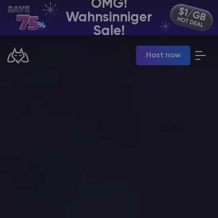
OMG!
Wahnsinniger
DE | USD
Sale!
Billing Panel
Host now
Manage your servers & payments
Game Panel
Manage game server
VPS Panel
Manage VPS server
Affiliate panel
Manage affiliates
Minecraft Server Mieten
Hytale Hosting 50% OFF