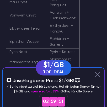
Mau Cryst
Pengullet
Vanwyrm +
Vanwyrm Cryst
Fuchsschwanz
Eikthyrdeer +
Eikthyrdeer Terra
Hangyu
Elphidran +
Elphidran Wasser
Surfent
Pyrin Noct
Pyrin + Katress
Mammorest +
Mammorest Kryst
$1/GB
Wumpo
TOP-DEAL
Mossanda +
Mossanda Lux
Grizzbolt
💥 Unschlagbarer Preis: $1/GB! 💥
Dinossom +
⚡️ Zahle nicht zu viel für Leistung. Hol dir jeden Server für nur
Dinossom Lux
Strahlenhund
$1/GB und
spare sofort 75%
. Gültig für alle Spiele!
Jolthog +
02
59
50
Jolthog Kryst
Pengullet