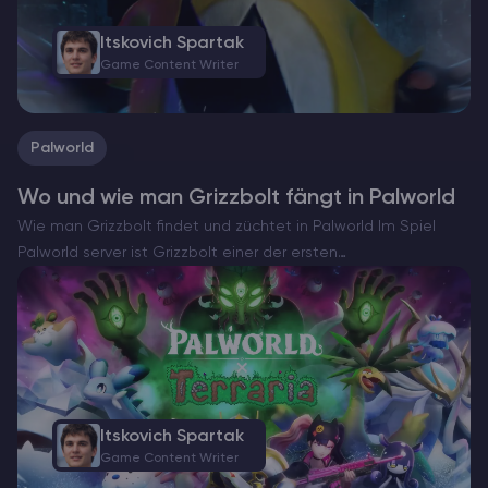
Itskovich Spartak
Game Content Writer
Palworld
Wo und wie man Grizzbolt fängt in Palworld
Wie man Grizzbolt findet und züchtet in Palworld Im Spiel
Palworld server ist Grizzbolt einer der ersten
furchteinflößenden Gegner, auf den du treffen wirst. Diese
Begegnung findet während deines Besuchs im Turm des
Rayne-Syndikats statt,…
Itskovich Spartak
Game Content Writer