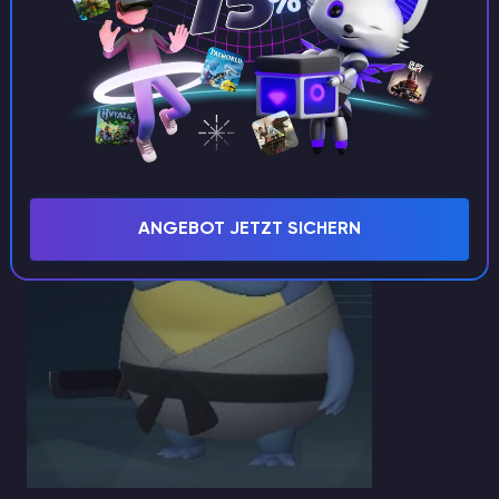
Basis.
Arbeitseignung
: Kühlung Lv.3
Drops
: Eisorgan, Drachenschuppe
Croajiro Noct
ANGEBOT JETZT SICHERN