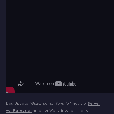
ARK Server Mieten
Vintage Story
Spiele
Das Update
"Gezeiten von Terraria
" hat die
Server
vonPalworld
mit einer Welle frischer Inhalte