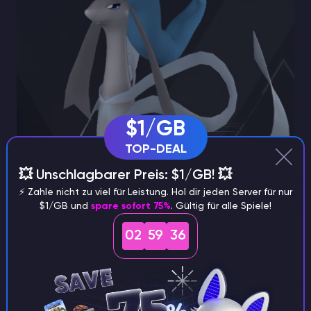
$1/GB
TOP-DEAL
💥 Unschlagbarer Preis: $1/GB! 💥
⚡️ Zahle nicht zu viel für Leistung. Hol dir jeden Server für nur
$1/GB und
spare sofort 75%
. Gültig für alle Spiele!
Element
: Eis/Drache
02
59
34
Atmet gefrierenden Nebel, um Feinde zu
verlangsamen und zu schädigen. Hervorragend
geeignet für hochgradige Kühlungsaufgaben in eurer