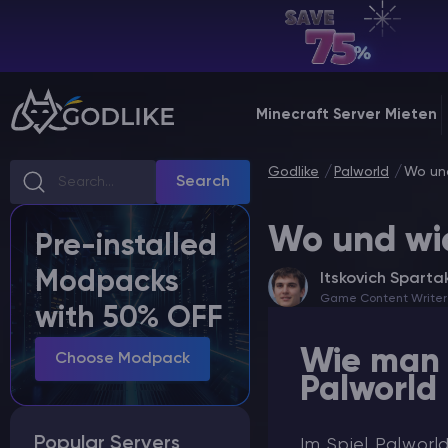
DE | USD
Billing Panel
Minecraft Server Mieten
Manage your servers & payments
Godlike
Palworld
Wo und
Game Panel
Search
Manage game server
Wo und wie
Pre-installed
VPS Panel
Modpacks
Itskovich Sparta
Manage VPS server
Game Content Writer
with 50% OFF
Affiliate panel
Wie man G
Manage affiliates
Choose Modpack
Palworld
Popular Servers
Im Spiel
Palworld