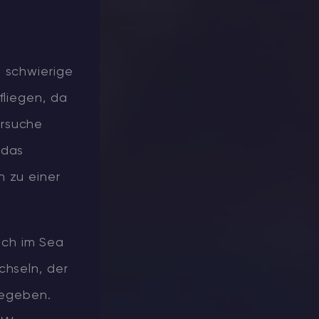
e schwierige
fliegen, da
ersuche
 das
n zu einer
ach im Sea
chseln, der
begeben.