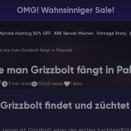
OMG! Wahnsinniger Sale!
Hytale Hosting 50% OFF
ARK Server Mieten
Vintage Story
 wie man Grizzbolt fängt in Palworld
 man Grizzbolt fängt in Pa
k
3 min read
15045 views
1 likes
rizzbolt findet und züchtet 
 server
ist Grizzbolt einer der ersten furchteinflö