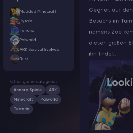
Gegner, auf den
Modded Minecraft
Minecraft Server Mieten
Besuchs im Turm
Hytale
Hytale Hosting 50% OFF
Terraria
namens Zoe kämpf
Palworld
diesen großen E
ARK Server Mieten
ARK Survival Evolved
ihn findet.
Vintage Story
Rust
Spiele
Look
Other game categories
Andere Spiele
ARK
Minecraft
Palworld
Terraria