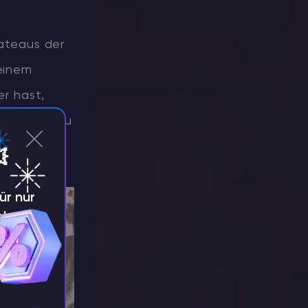
lateaus der
 einem
r hast,
m Wasser zu

ür nur
e!