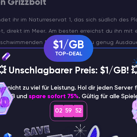
n Grizzbolt
ndet ihr im Naturreservat 1, das sich südlich des P
, direkt im Meer. Am besten erreichst du ihn mit
r schwimmenden Pal, aber wenn du genug Ausdaue
$1/GB
versuchen, ihn schwimmend oder gleitend auf de
TOP-DEAL
💥 Unschlagbarer Preis: $1/GB! 
hle nicht zu viel für Leistung. Hol dir jeden Server f
$1/GB und
spare sofort 75%
. Gültig für alle Spiel
02
59
51