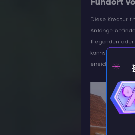
Fundort vo
Diese Kreatur fi
Anfänge befindet
fliegenden ode
kannst du auch 
erreichen.
⚡️ Za