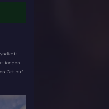
yndikats
ht fangen
ten Ort auf