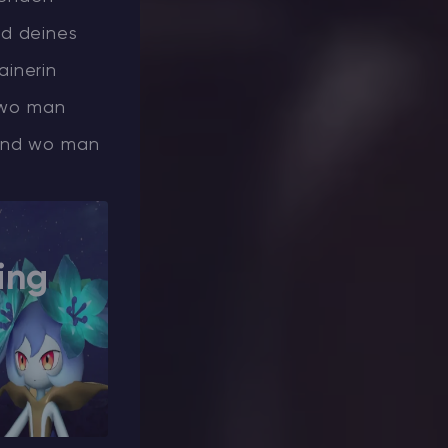
nd deines
ainerin
, wo man
 und wo man
ing