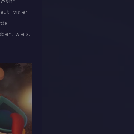
. Wenn
eut, bis er
rde
aben, wie z.