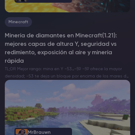
Minecraft
Minería de diamantes en Minecraft(1.21):
mejores capas de altura Y, seguridad vs
redimiento, exposición al aire y minería
rápida
TL;DR Mejor rango: mina en Y −53…−59. −59 ofrece la mayor
densidad; −53 te deja un bloque por encima de los mares de
lava típicos y reduce interrupciones. Rango de generación: la
mena de diamante…
MrBrauwn