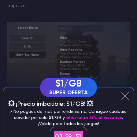
objetivo.
$1/GB
SUPER OFERTA
💥 ¡Precio imbatible: $1/GB! 💥
⚡️ No pagues de más por rendimiento. Consigue cualquier
servidor por solo $1/GB y
ahorra un 75% al instante
.
¡Válido para todos los juegos!
Herramientas de terceros
02
59
50