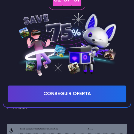
Si prefieres no usar mods o comandos, puedes
confiar en herramientas de terceros para localizar
biomas en Minecraft. Recomendamos
encarecidamente la herramienta
Chunkbase Biome
Finder
para este fin. Todo lo que necesitas es la
semilla del mundo o el archivo de guardado, que
generará un mapa completo con una cuadrícula de
coordenadas. Se trata de una función muy útil para
navegar por tu mundo. Si no estás seguro de cómo
obtener la semilla, simplemente utiliza el comando
/seed
en el chat. Este método funciona tanto para
CONSEGUIR OFERTA
un jugador como para los servidores dedicados de
Minecraft.