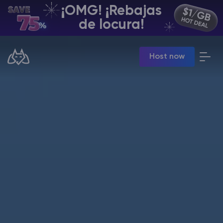
¡OMG! ¡Rebajas
ES | USD
de locura!
Billing Panel
Host now
Manage your servers & payments
Game Panel
Manage game server
VPS Panel
Manage VPS server
Affiliate panel
Manage affiliates
Minecraft Alojamiento de servidores
Hytale Hosting 50% OFF