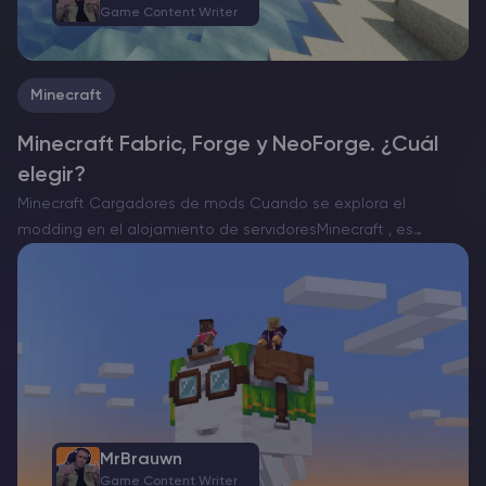
Game Content Writer
Minecraft
Minecraft Fabric, Forge y NeoForge. ¿Cuál
elegir?
Minecraft Cargadores de mods Cuando se explora el
modding en el alojamiento de servidoresMinecraft , es
esencial elegir el cargador de mods adecuado. Actualmente,
existen tres opciones destacadas: Forge, Fabric y el
recientemente aparecido NeoForge….
MrBrauwn
Game Content Writer