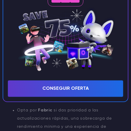
CONSEJO
Cómo concretar en Minecraft
Cómo seleccionar tu cargador de
mods
Elige
Forge
si tu interés principal radica en
paquetes de mods extensos, alteraciones
CONSEGUIR OFERTA
profundas de la jugabilidad y un amplio apoyo
de la comunidad.
Opta por
Fabric
si das prioridad a las
actualizaciones rápidas, una sobrecarga de
rendimiento mínima y una experiencia de