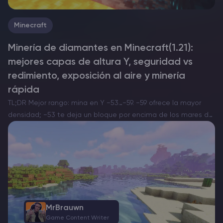
Minecraft
Minería de diamantes en Minecraft(1.21):
mejores capas de altura Y, seguridad vs
redimiento, exposición al aire y minería
rápida
TL;DR Mejor rango: mina en Y −53…−59. −59 ofrece la mayor
densidad; −53 te deja un bloque por encima de los mares de
lava típicos y reduce interrupciones. Rango de generación: la
mena de diamante…
MrBrauwn
Game Content Writer