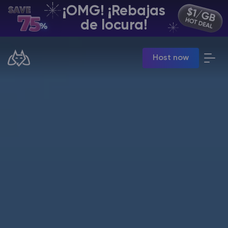
¡OMG! ¡Rebajas
ES | USD
de locura!
Billing Panel
Host now
Manage your servers & payments
Game Panel
Manage game server
VPS Panel
Manage VPS server
Affiliate panel
Manage affiliates
Minecraft Alojamiento de servidores
Hytale Hosting 50% OFF