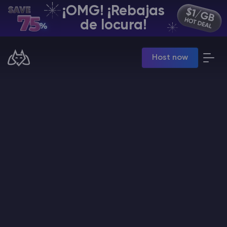
¡OMG! ¡Rebajas
ES | USD
de locura!
Billing Panel
Host now
Manage your servers & payments
Game Panel
Manage game server
VPS Panel
Manage VPS server
Affiliate panel
Manage affiliates
Minecraft Alojamiento de servidores
Hytale Hosting 50% OFF