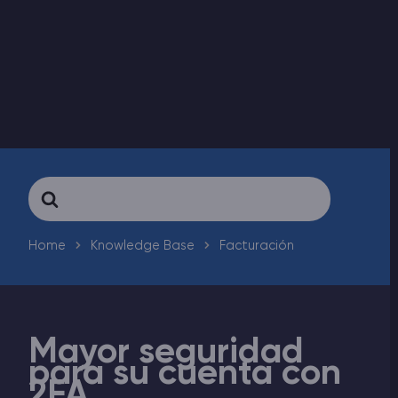
Rust Alojamiento de servidores
Palworld Alojamiento de servidores
Juegos
Search
For
Home
Knowledge Base
Facturación
Mayor seguridad
para su cuenta con
2FA