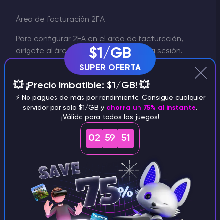
Área de facturación 2FA
Para configurar 2FA en el área de facturación,
$1/GB
dirígete al área de facturación e inicia sesión.
A continuación, dirígete a Configuración de
SUPER OFERTA
seguridad, que encontrarás aquí:
💥 ¡Precio imbatible: $1/GB! 💥
⚡️ No pagues de más por rendimiento. Consigue cualquier
servidor por solo $1/GB y
ahorra un 75% al instante
.
¡Válido para todos los juegos!
02
59
51
A continuación, siga las instrucciones que
aparecen en pantalla. Tendrás que descargar
Google Authenticator o DUO de la tienda de