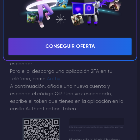
aplicaciones de Android o iOS.
2FA en el panel de juego
Para configurar 2FA en el área del panel de juego,
dirígete a Seguridad de la cuenta en el área del
panel de juego.
CONSEGUIR OFERTA
Pulsa
Activar
en Configurar dos factores para
que aparezca un código QR que puedas
escanear.
Para ello, descarga una aplicación 2FA en tu
teléfono, como
Authy
.
A continuación, añade una nueva cuenta y
escanea el código QR. Una vez escaneado,
escribe el token que tienes en la aplicación en la
casilla Authentication Token.