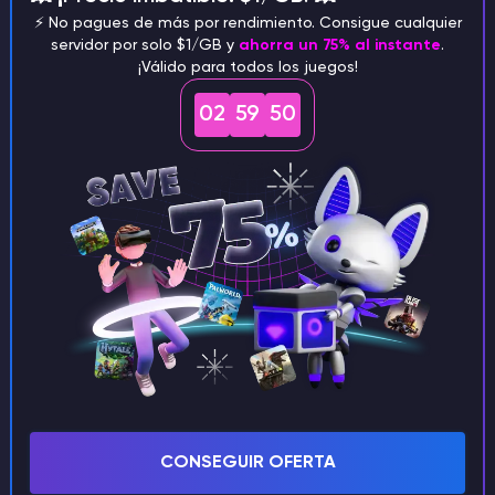
⚡️ No pagues de más por rendimiento. Consigue cualquier
servidor por solo $1/GB y
ahorra un 75% al instante
.
¡Válido para todos los juegos!
02
59
50
Esta área te permite editar cualquier detalle
sobre tu cuenta, desde métodos de pago hasta
correos electrónicos enviados o cambiar tu
contraseña. Una vez hecho esto, haz clic en
Guardar cambios
para que todos los cambios
CONSEGUIR OFERTA
surtan efecto.