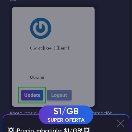
$1/GB
Ahora, haz clic en
Actualizar
en Tu información.
SUPER OFERTA
💥 ¡Precio imbatible: $1/GB! 💥