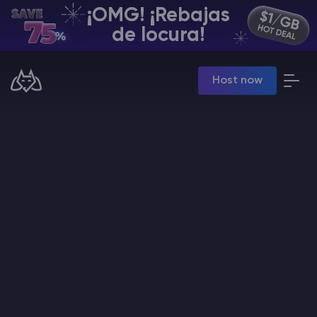
¡OMG! ¡Rebajas
ES | USD
de locura!
Billing Panel
Host now
Manage your servers & payments
Game Panel
Manage game server
VPS Panel
Manage VPS server
Affiliate panel
Manage affiliates
Minecraft Alojamiento de servidores
Hytale Hosting 50% OFF