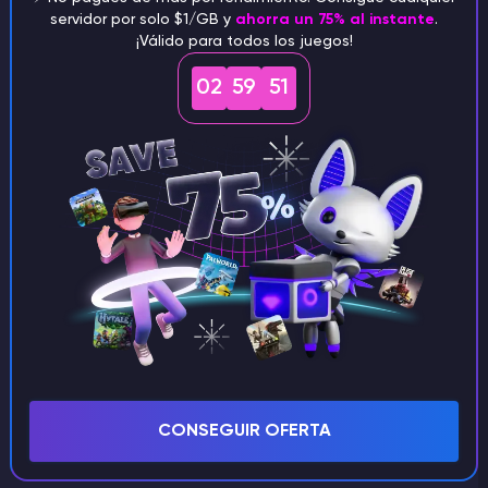
servidor por solo $1/GB y
ahorra un 75% al instante
.
¡Válido para todos los juegos!
02
59
50
Después de autorizar con éxito verá esta
ventana
Y ahora si tienes servidor estás Godliker en el
CONSEGUIR OFERTA
canal Discord. ¡Enhorabuena y bienvenido a
nuestra comunidad!