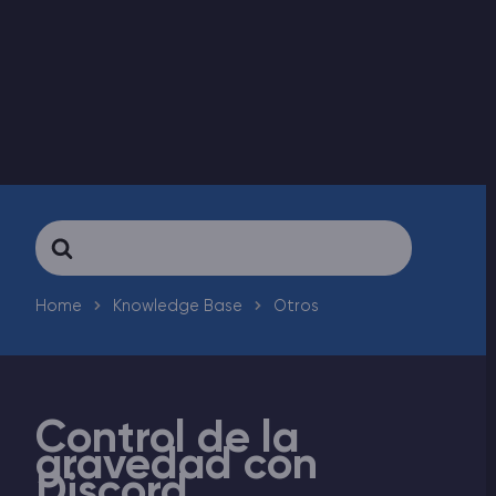
Rust Alojamiento de servidores
Palworld Alojamiento de servidores
Juegos
Search
For
Home
Knowledge Base
Otros
Control de la
gravedad con
Discord