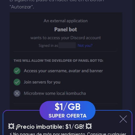
"Autorizar".
$1/GB
SUPER OFERTA
💥 ¡Precio imbatible: $1/GB! 💥
⚡️ No pagues de más por rendimiento. Consigue cualquier