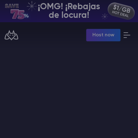
¡OMG! ¡Rebajas
ES | USD
de locura!
Billing Panel
Host now
Manage your servers & payments
Game Panel
Manage game server
VPS Panel
Manage VPS server
Affiliate panel
Manage affiliates
Minecraft Alojamiento de servidores
Hytale Hosting 50% OFF