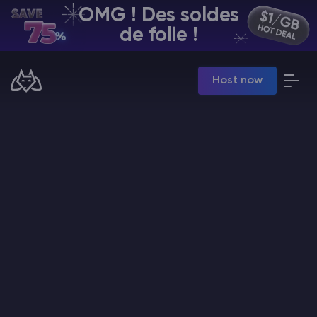
OMG ! Des soldes
FR | USD
de folie !
Billing Panel
Host now
Manage your servers & payments
Game Panel
Manage game server
VPS Panel
Manage VPS server
Affiliate panel
Manage affiliates
Minecraft Hébergement de serveurs
Hytale Hosting 50% OFF