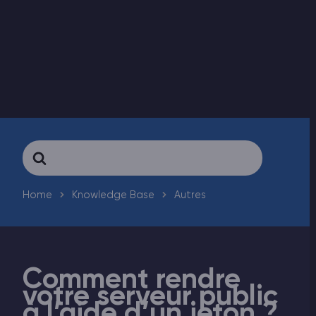
Vintage Story Serveur Hébergement
ARK Serveur Hébergement
Jeux
Search
For
Home
Knowledge Base
Autres
Comment rendre
votre serveur public
à l’aide d’un jeton ?