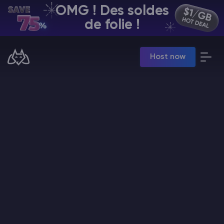
OMG ! Des soldes
FR | USD
de folie !
Billing Panel
Host now
Manage your servers & payments
Game Panel
Manage game server
VPS Panel
Manage VPS server
Affiliate panel
Manage affiliates
Minecraft Hébergement de serveurs
Hytale Hosting 50% OFF