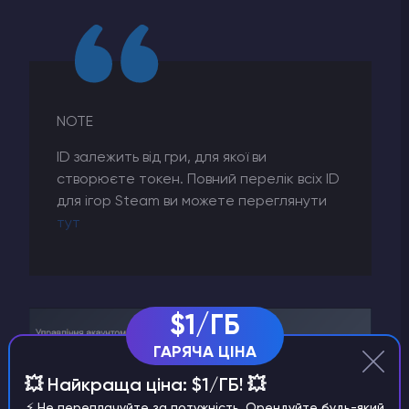
NOTE
ID залежить від гри, для якої ви
створюєте токен. Повний перелік всіх ІD
для ігор Steam ви можете переглянути
тут
$1/ГБ
ГАРЯЧА ЦІНА
💥 Найкраща ціна: $1/ГБ! 💥
⚡️ Не переплачуйте за потужність. Орендуйте будь-який