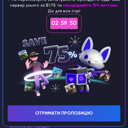
сервер усього за $1/ГБ та
заощаджуйте 75% миттєво
.
Діє для всіх ігор!
02
59
50
Ми створили токен Steam, як його
використовувати та до яких файлів серверу його
додавати ми розповімо далі
Додавання ігрового токену до серверу
ОТРИМАТИ ПРОПОЗИЦІЮ
Після того як ви створили токен його потрібно
додати на сервер.