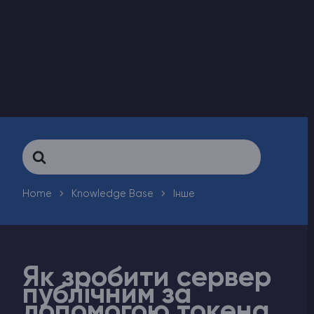
Counter-Strike 2
Ark Survival Evolved
Інші Ігри
Search
For
Home
Knowledge Base
Інше
Як зробити сервер
публічним за
допомогою токена