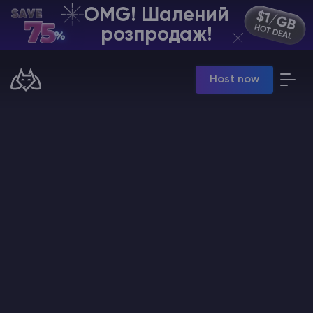
OMG! Шалений
UA | USD
розпродаж!
Billing Panel
Host now
Manage your servers & payments
Game Panel
Manage game server
VPS Panel
Manage VPS server
Affiliate panel
Manage affiliates
Хостинг Майнкрафт
Hytale Hosting 50% OFF