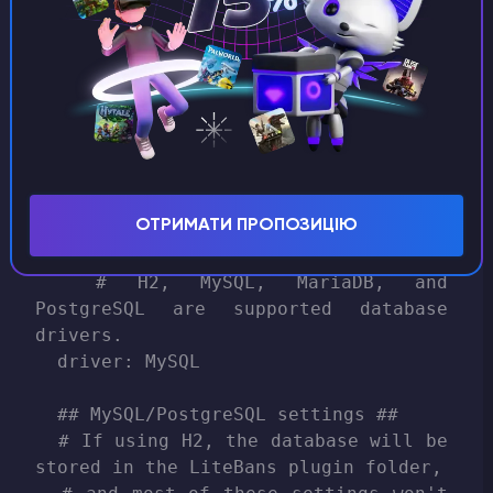
Don't worry about this setting if 
you're using MongoDB.

  database: s1183_test

  # Credentials for the database.

  username: u1183_9Zpg9kHK5W

➤ LiteBans
ОТРИМАТИ ПРОПОЗИЦІЮ
sql:

  # H2, MySQL, MariaDB, and 
PostgreSQL are supported database 
drivers.

  driver: MySQL

  ## MySQL/PostgreSQL settings ##

  # If using H2, the database will be 
stored in the LiteBans plugin folder,
