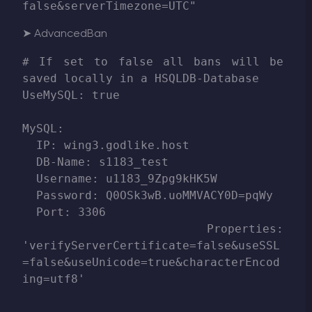
➤ AdvancedBan
# If set to false all bans will be 
saved locally in a HSQLDB-Database

UseMySQL: true

MySQL:

  IP: wing3.godlike.host

  DB-Name: s1183_test

  Username: u1183_9Zpg9kHK5W

  Password: Q0OSk3wB.uoMMVACY0D=pqWy

  Port: 3306

  Properties: 
'verifyServerCertificate=false&useSSL
=false&useUnicode=true&characterEncod