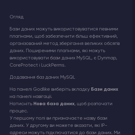
Огляд
Бази даних можуть використовуватися певними
плагінами, щоб забезпечити більш ефективний,
організований метод зберігання великих обсягів
даних. Поширеними плагінами, які можуть
використовувати бази даних MySQL, є Dynmap,
CoreProtect і LuckPerms.
Додавання баз даних MySQL
На панелі Godlike виберіть вкладку
Бази даних
на панелі навігації.
Натисніть
Нова база даних
, щоб розпочати
процес.
У першому полі ви призначаєте назву бази
даних. У другому ви можете вказати, які IP-
адреси можуть підключатися до бази даних. Ми