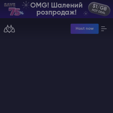
OMG! Шалений
UA | USD
розпродаж!
Billing Panel
Host now
Manage your servers & payments
Game Panel
Manage game server
VPS Panel
Manage VPS server
Affiliate panel
Manage affiliates
Хостинг Майнкрафт
Hytale Hosting 50% OFF