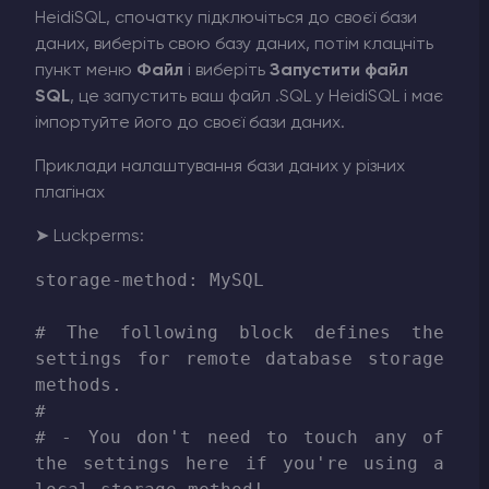
HeidiSQL, спочатку підключіться до своєї бази
даних, виберіть свою базу даних, потім клацніть
пункт меню
Файл
і виберіть
Запустити файл
SQL
, це запустить ваш файл .SQL у HeidiSQL і має
імпортуйте його до своєї бази даних.
Приклади налаштування бази даних у різних
плагінах
➤ Luckperms:
storage-method: MySQL

# The following block defines the 
settings for remote database storage 
methods.

#

# - You don't need to touch any of 
the settings here if you're using a 