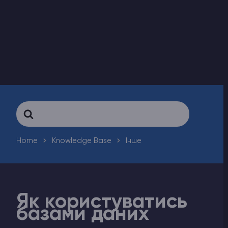
Counter-Strike 2
Ark Survival Evolved
Інші Ігри
Search
For
Home
Knowledge Base
Інше
Як користуватись
базами даних