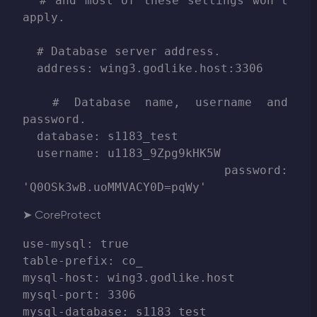
  # and most of these settings won't 
apply.

  # Database server address.

  address: wing3.godlike.host:3306

  # Database name, username and 
password.

  database: s1183_test

  username: u1183_9Zpg9kHK5W

  password: 
➤ CoreProtect
use-mysql: true

table-prefix: co_

mysql-host: wing3.godlike.host

mysql-port: 3306

mysql-database: s1183_test
