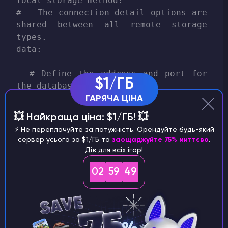
local storage method!

# - The connection detail options are 
shared between all remote storage 
types.

data:

  # Define the address and port for 
$1/ГБ
the database.

  # - The standard DB engine port is 
ГАРЯЧА ЦІНА
used by default

💥 Найкраща ціна: $1/ГБ! 💥
  #   (MySQL: 3306, PostgreSQL: 5432, 
⚡️ Не переплачуйте за потужність. Орендуйте будь-який
MongoDB: 27017)

сервер усього за $1/ГБ та
заощаджуйте 75% миттєво
.
  # - Specify as "host:port" if 
Діє для всіх ігор!
differs

  address: wing3.godlike.host:3306

02
59
49
  # The name of the database to store 
LuckPerms data in.

  # - This must be created already. 