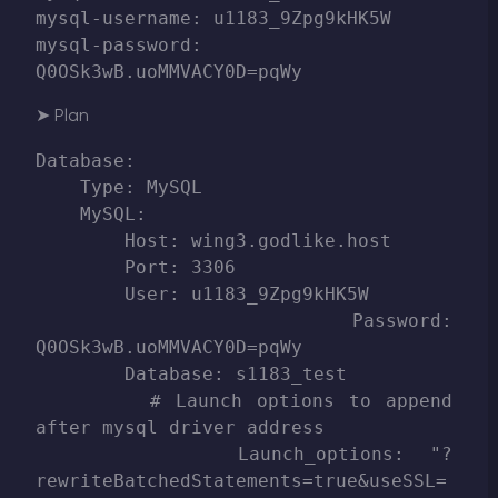
mysql-username: u1183_9Zpg9kHK5W

mysql-password: 
➤ Plan
Database:

    Type: MySQL

    MySQL:

        Host: wing3.godlike.host

        Port: 3306

        User: u1183_9Zpg9kHK5W

        Password: 
Q0OSk3wB.uoMMVACY0D=pqWy

        Database: s1183_test

        # Launch options to append 
after mysql driver address

        Launch_options: "?
rewriteBatchedStatements=true&useSSL=