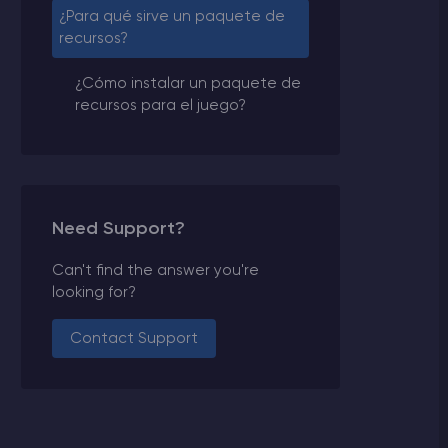
¿Para qué sirve un paquete de
recursos?
¿Cómo instalar un paquete de
recursos para el juego?
Need Support?
Can't find the answer you're
looking for?
Contact Support