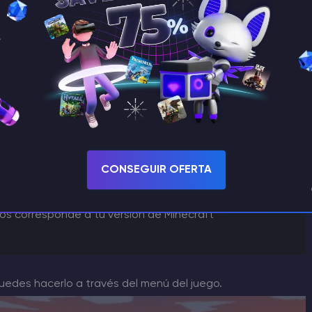
l juego?
e te guste y descárgalo (archivo).
CONSEGUIR OFERTA
os corresponde a tu versión de Minecraft
edes hacerlo a través del menú del juego.