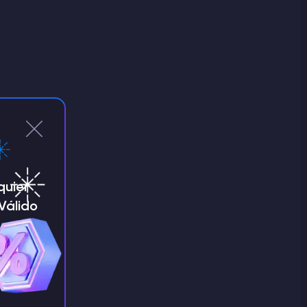
quier
¡Válido