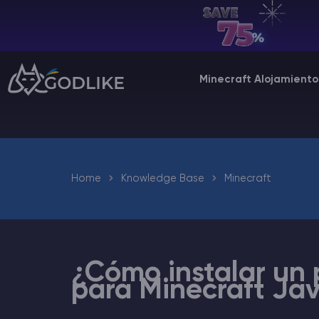
ES | USD
Billing Panel
Minecraft Alojamiento
Manage your servers & payments
Game Panel
Manage game server
Home
Knowledge Base
Minecraft
VPS Panel
Manage VPS server
Affiliate panel
Manage affiliates
¿Cómo instalar un 
para Minecraft Jav