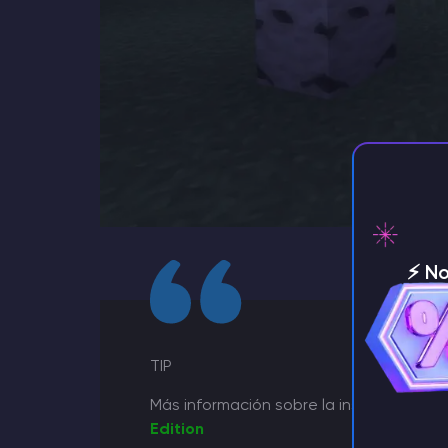
⚡️ N
servi
TIP
Más información sobre la instalación d
Edition