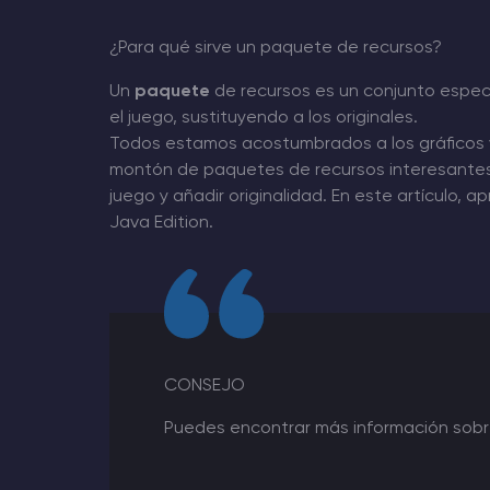
¿Para qué sirve un paquete de recursos?
Minecraft Alojamiento de servidores
Un
paquete
de recursos es un conjunto espec
Hytale Hosting 50% OFF
el juego, sustituyendo a los originales.
Todos estamos acostumbrados a los gráficos v
Rust Alojamiento de servidores
montón de paquetes de recursos interesantes,
juego y añadir originalidad. En este artículo, 
Palworld Alojamiento de servidores
Java Edition.
Juegos
CONSEJO
Puedes encontrar más información sob