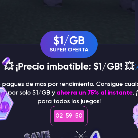
$1/GB
SUPER OFERTA
💥 ¡Precio imbatible: $1/GB! 💥
o pagues de más por rendimiento. Consigue cual
dor por solo $1/GB y
ahorra un 75% al instante
. 
para todos los juegos!
02
59
49
e un paquete de recursos
en Minecraft Bedrock