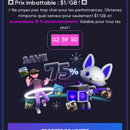
💥 Prix imbattable : $1/GB ! 💥
correspond à votre version de Minecraft
⚡️ Ne payez pas trop cher pour les performances. Obtenez
n'importe quel serveur pour seulement $1/GB et
économisez 75 % instantanément
. Valable pour tous les
jeux !
2)
Ouvrez le dossier des resource packs. Vous
02
59
49
pouvez le faire dans le menu du jeu.