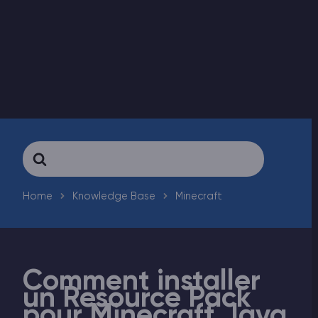
Vintage Story Serveur Hébergement
ARK Serveur Hébergement
Jeux
Search
For
Home
Knowledge Base
Minecraft
Comment installer
un Resource Pack
pour Minecraft Java