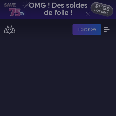
OMG ! Des soldes
FR | USD
de folie !
Billing Panel
Host now
Manage your servers & payments
Game Panel
Manage game server
VPS Panel
Manage VPS server
Affiliate panel
Manage affiliates
Minecraft Hébergement de serveurs
Hytale Hosting 50% OFF