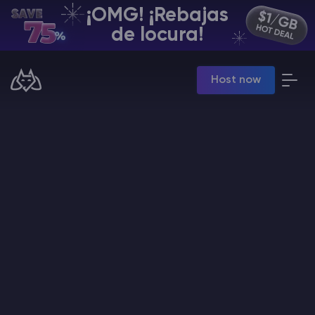
¡OMG! ¡Rebajas
ES | USD
de locura!
Billing Panel
Host now
Manage your servers & payments
Game Panel
Manage game server
VPS Panel
Manage VPS server
Affiliate panel
Manage affiliates
Minecraft Alojamiento de servidores
Hytale Hosting 50% OFF