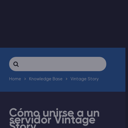
Rust Alojamiento de servidores
Palworld Alojamiento de servidores
Juegos
Search
For
Home
Knowledge Base
Vintage Story
Cómo unirse a un
servidor Vintage
Story