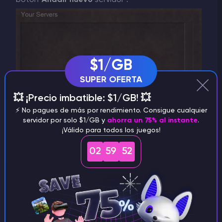
$1/GB
SUPER OFERTA
💥 ¡Precio imbatible: $1/GB! 💥
⚡️ No pagues de más por rendimiento. Consigue cualquier
servidor por solo $1/GB y
ahorra un 75% al instante
.
¡Válido para todos los juegos!
02
59
52
4
) Introduce los
datos
del servidor y haz clic en
"Crear".
Ya puedes unirte al servidor.