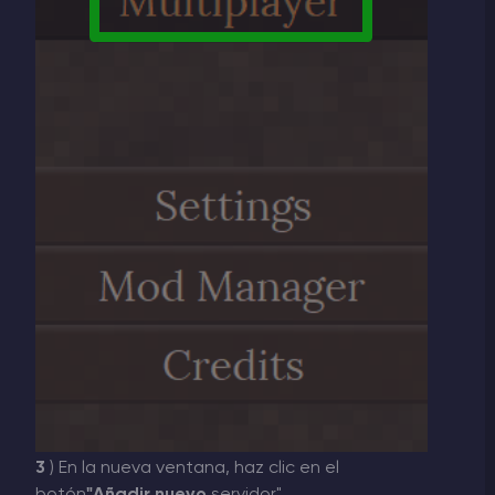
3
) En la nueva ventana, haz clic en el
botón
"Añadir nuevo
servidor".