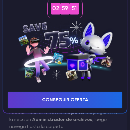
02
59
51
CONSEGUIR OFERTA
Puedes hacerlo a través del
panel
del juego. Ve a
la sección
Administrador de archivos
, luego
navega hasta la carpeta