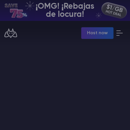
¡OMG! ¡Rebajas
ES | USD
de locura!
Billing Panel
Host now
Manage your servers & payments
Game Panel
Manage game server
VPS Panel
Manage VPS server
Affiliate panel
Manage affiliates
Minecraft Alojamiento de servidores
Hytale Hosting 50% OFF