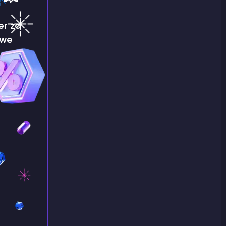
er za
 we