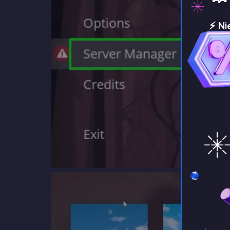
⚡️ N
je