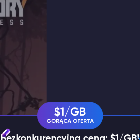
$1/GB
GORĄCA OFERTA
 Bezkonkurencyjna cena: $1/GB!