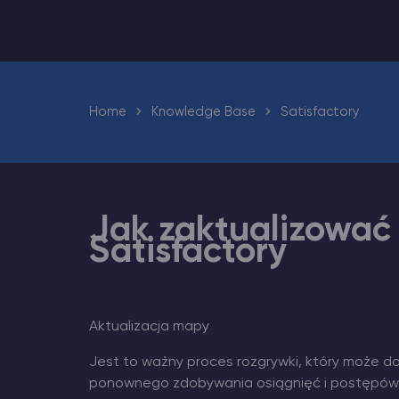
Minecraft Hosting serwerów
Hytale Hosting 50% OFF
Home
Knowledge Base
Satisfactory
Vintage Story Serwer Hosting
ARK Serwer Hosting
Jak zaktualizować
Gry
Satisfactory
Aktualizacja mapy
Jest to ważny proces rozgrywki, który może 
ponownego zdobywania osiągnięć i postępów w