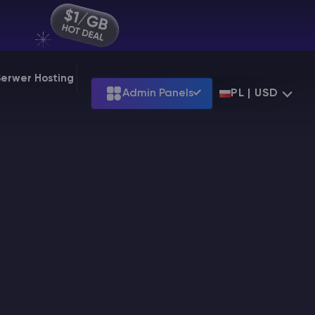
Serwer Hosting
Admin Panels
PL | USD
Terraria
g at
$39.99
Starting at
$7.99
d
g at
$31.99