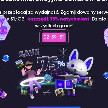
ie przepłacaj za wydajność. Zgarnij dowolny serw
dyne $1/GB i
oszczędź 75% natychmiast
. Działa
wszystkich grach!
02
59
50