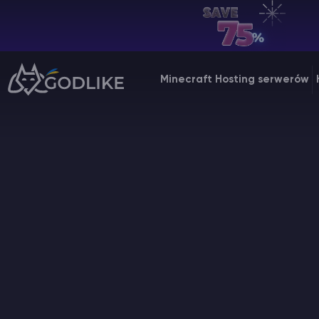
PL | USD
Billing Panel
Minecraft Hosting serwerów
Manage your servers & payments
Game Panel
Manage game server
VPS Panel
Manage VPS server
Affiliate panel
Manage affiliates