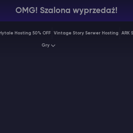
OMG! Szalona wyprzedaż!
Hytale Hosting 50% OFF
Vintage Story Serwer Hosting
ARK 
Gry
Minecraft
ARK
Starting at
$7.99
Startin
Rust
Palworl
Starting at
$31.99
Startin