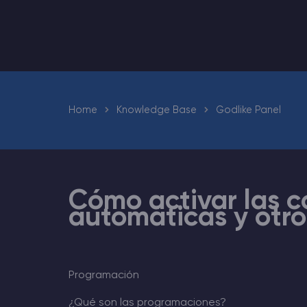
Minecraft Alojamiento de servidores
Hytale Hosting 50% OFF
Rust Alojamiento de servidores
Home
Knowledge Base
Godlike Panel
Palworld Alojamiento de servidores
Juegos
Cómo activar las c
automáticas y otr
Programación
¿Qué son las programaciones?