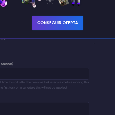
comando o como acción de encendido. Los comandos deben
CONSEGUIR OFERTA
ón de energía o crear una copia de seguridad.
es útil si, por ejemplo, quieres enviar un aviso
io.