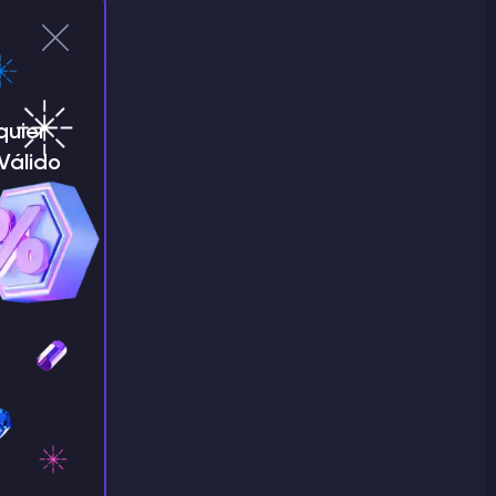
quier
¡Válido