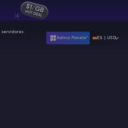
 servidores
Admin Panels
ES | USD
ARK
Terraria
t
$7.99
Starting at
$39.99
Starting at
$7.99
Palworld
t
$31.99
Starting at
$31.99