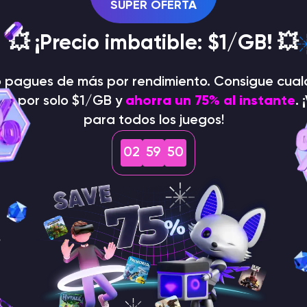
SUPER OFERTA
💥 ¡Precio imbatible: $1/GB! 💥
o pagues de más por rendimiento. Consigue cual
dor por solo $1/GB y
ahorra un 75% al instante
. 
para todos los juegos!
02
59
49
lista principal para ver las tareas. A continuación, haga
ción de programación.