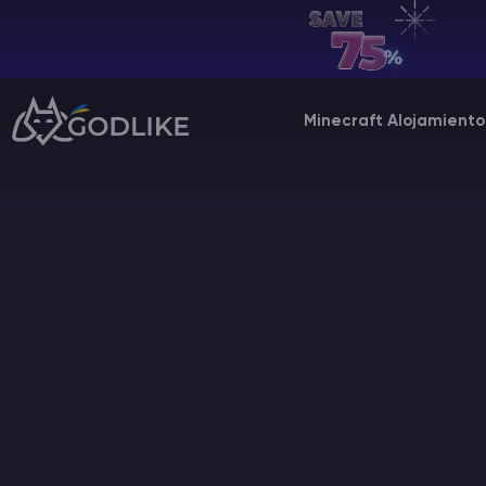
ES | USD
Billing Panel
Minecraft Alojamiento
Manage your servers & payments
Game Panel
Manage game server
VPS Panel
Manage VPS server
Affiliate panel
Manage affiliates