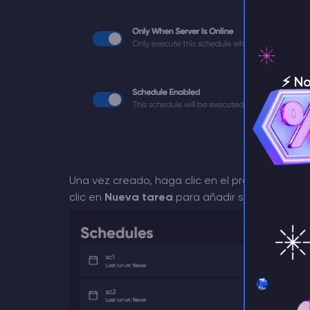
⚡️ N
servi
Una vez creado, haga clic en el programa en la 
clic en
Nueva tarea
para añadir su primera ac