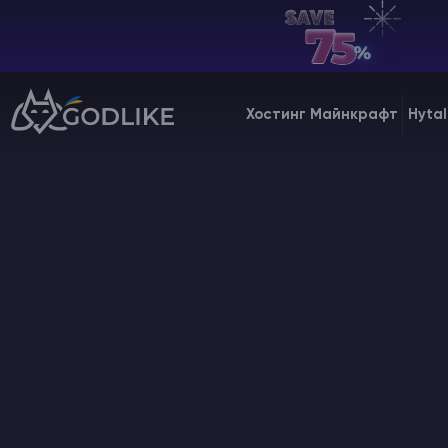
UA | USD
Billing Panel
Хостинг Майнкрафт
Hytal
Manage your servers & payments
Game Panel
Manage game server
VPS Panel
Manage VPS server
Affiliate panel
Manage affiliates