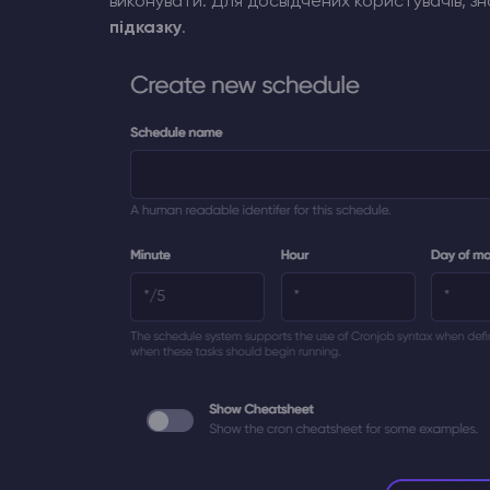
виконувати. Для досвідчених користувачів, з
підказку
.