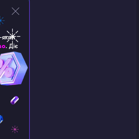
-який
во
. Діє