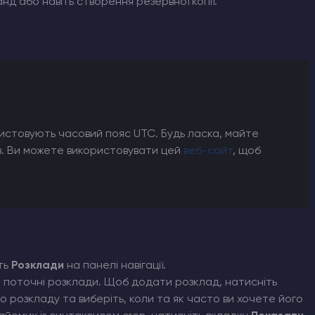
д або навіть створення резервної копії.
истовують часовий пояс UTC. Будь ласка, майте
ів. Ви можете використовувати цей
веб-сайт
, щоб
ть
Розклади
на панелі навігації.
ші поточні розклади. Щоб додати розклад, натисніть
ого розкладу та виберіть, коли та як часто ви хочете його