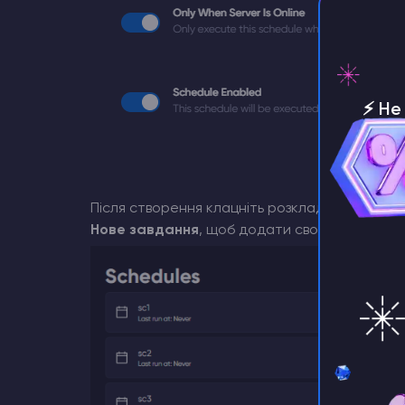
⚡️ Н
серве
Після створення клацніть розклад у головном
Нове завдання
, щоб додати свою першу дію