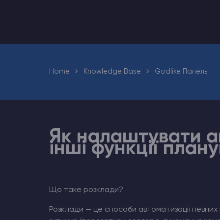
Хостинг Майнкрафт
Hytale Hosting 50% OFF
Home
Knowledge Base
Godlike Панель
Counter-Strike 2
Ark Survival Evolved
Інші Ігри
Як налаштувати а
інші функції план
Що таке розклади?
Розклади — це способи автоматизації певних 