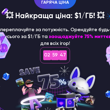
ГАРЯЧА ЦІНА
💥 Найкраща ціна: $1/ГБ! 💥
е переплачуйте за потужність. Орендуйте будь
р усього за $1/ГБ та
заощаджуйте 75% миттє
для всіх ігор!
02
59
46
у списку, щоб переглянути завдання. Потім натисніть
 за розкладом.