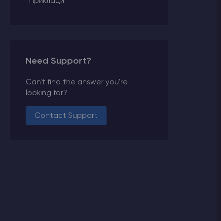
Приклади
Need Support?
Can't find the answer you're
looking for?
Contact Support