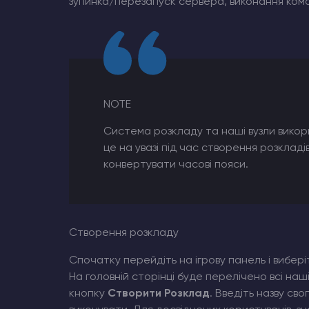
зупинка/перезапуск сервера, виконання коман
NOTE
Система розкладу та наші вузли викор
це на увазі під час створення розклад
конвертувати часові пояси.
Створення розкладу
Спочатку перейдіть на ігрову панель і вибері
На головній сторінці буде перелічено всі на
кнопку
Створити Розклад
. Введіть назву св