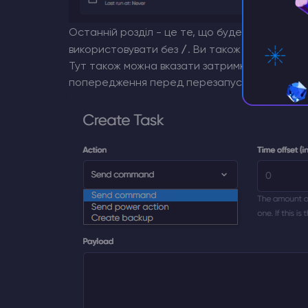
Останній розділ - це те, що буде надіслано я
/
використовувати без
. Ви також можете виб
Тут також можна вказати затримку. Це корисн
попередження перед перезапуском.