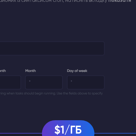
найомих із синтаксисом cron, натисніть вкладку
Показати
$1/ГБ