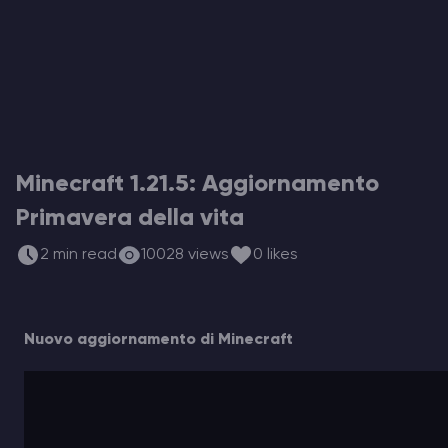
Hosting di Server Vintage Story
Hosting di Server ARK
Giochi
Minecraft 1.21.5: Aggiornamento
Primavera della vita
2 min read
10028 views
0 likes
Nuovo aggiornamento di Minecraft