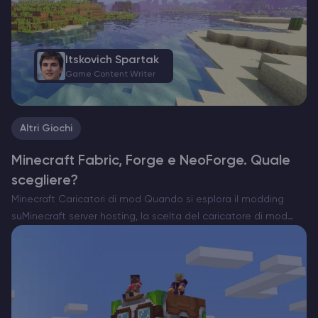
Itskovich Spartak
Game Content Writer
Altri Giochi
Minecraft Fabric, Forge e NeoForge. Quale
scegliere?
Minecraft Caricatori di mod Quando si esplora il modding
suMinecraft server hosting, la scelta del caricatore di mod
giusto è essenziale. Attualmente esistono tre opzioni
importanti: Forge, Fabric e il recente NeoForge. Ognuno di
essi…