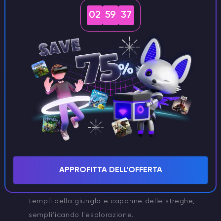
02
59
35
Modifiche al commerciante e al
cartografo
Sono stati apportati miglioramenti agli abitanti dei
villaggi di gioco che offrono servizi ai giocatori:
APPROFITTA DELL'OFFERTA
I cartografi ora vendono mappe che indirizzano i
giocatori verso varie strutture, come villaggi,
templi della giungla e capanne delle streghe,
semplificando l'esplorazione.