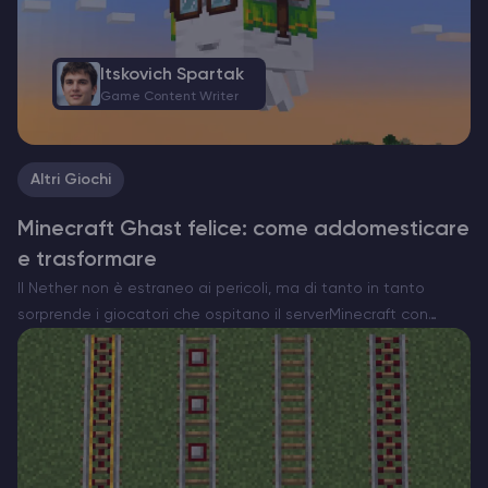
Itskovich Spartak
Game Content Writer
Altri Giochi
Minecraft Ghast felice: come addomesticare
e trasformare
Il Nether non è estraneo ai pericoli, ma di tanto in tanto
sorprende i giocatori che ospitano il serverMinecraft con
qualcosa di insolitamente commovente. Ecco l’Happy Ghast,
una versione rara e pacifica della minaccia volante…