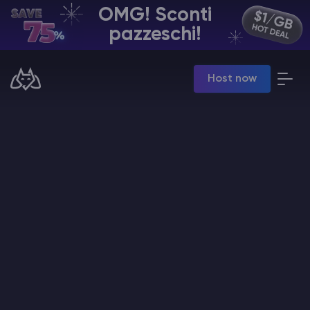
OMG! Sconti
IT | USD
pazzeschi!
Billing Panel
Host now
Manage your servers & payments
Game Panel
Manage game server
VPS Panel
Manage VPS server
Affiliate panel
Manage affiliates
Hosting di Server Minecraft
Hytale Hosting 50% OFF