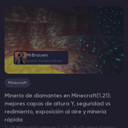
MrBrauwn
Game Content Writer
Minecraft
Minería de diamantes en Minecraft(1.21):
mejores capas de altura Y, seguridad vs
redimiento, exposición al aire y minería
rápida
TL;DR Mejor rango: mina en Y −53…−59. −59 ofrece la mayor