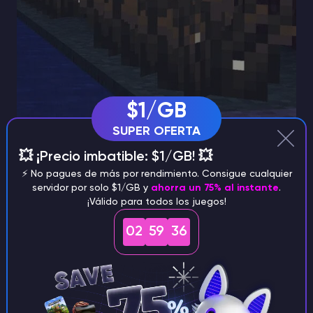
$1/GB
SUPER OFERTA
💥 ¡Precio imbatible: $1/GB! 💥
⚡️ No pagues de más por rendimiento. Consigue cualquier
Cambios en el comerciante y el
servidor por solo $1/GB y
ahorra un 75% al instante
.
¡Válido para todos los juegos!
cartógrafo
02
59
35
Se han introducido mejoras en los aldeanos del juego
que ofrecen servicios a los jugadores:
Los cartógrafos ahora venden mapas que dirigen