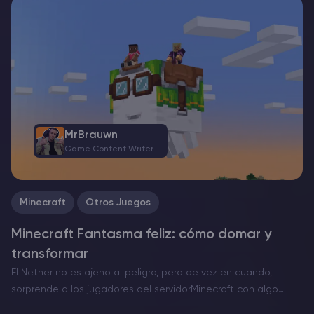
esencial elegir el cargador de mods adecuado. Actualmente,
existen tres opciones destacadas: Forge, Fabric y el
recientemente aparecido NeoForge….
MrBrauwn
Game Content Writer
Minecraft
Otros Juegos
Minecraft Fantasma feliz: cómo domar y
transformar
El Nether no es ajeno al peligro, pero de vez en cuando,
sorprende a los jugadores del servidorMinecraft con algo
inusualmente conmovedor. El Ghast Feliz es una versión rara y