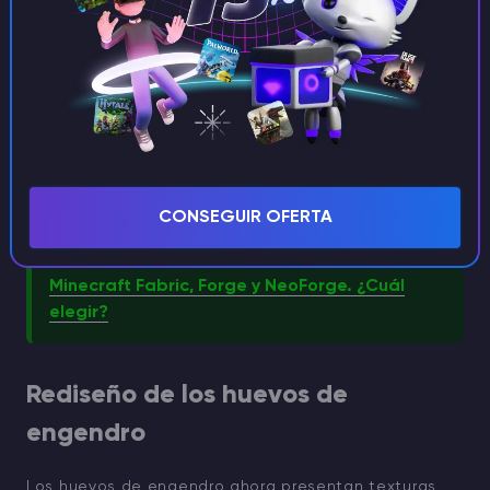
a los jugadores a varias estructuras, como tipos
de aldeas, templos de la selva y chozas de
brujas, agilizando la exploración.
Los comerciantes errantes tienen un inventario
ampliado, que ofrece más objetos útiles y
relevantes que en versiones anteriores.
CONSEGUIR OFERTA
CONSEJO
Minecraft Fabric, Forge y NeoForge. ¿Cuál
elegir?
Rediseño de los huevos de
engendro
Los huevos de engendro ahora presentan texturas