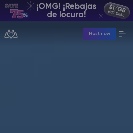
¡OMG! ¡Rebajas
ES | USD
de locura!
Billing Panel
Host now
Manage your servers & payments
Game Panel
Manage game server
VPS Panel
Manage VPS server
Affiliate panel
Manage affiliates
Minecraft Alojamiento de servidores
Hytale Hosting 50% OFF