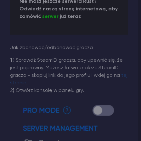
Nie masz jeszcze serwera Rust?
Odwiedź naszą stronę internetową, aby
zamówić
serwer
już teraz
Jak zbanować/odbanować gracza
1
) Sprawdź SteamID gracza, aby upewnić się, że
jest poprawny. Możesz łatwo znaleźć SteamID
gracza - skopiuj link do jego profilu i wklej go na
tej
stronie
.
2
)
Otwórz konsolę w panelu gry.