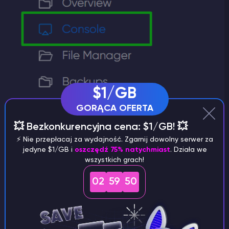
$1/GB
GORĄCA OFERTA
💥 Bezkonkurencyjna cena: $1/GB! 💥
⚡️ Nie przepłacaj za wydajność. Zgarnij dowolny serwer za
jedyne $1/GB i
oszczędź 75% natychmiast
. Działa we
wszystkich grach!
02
59
50