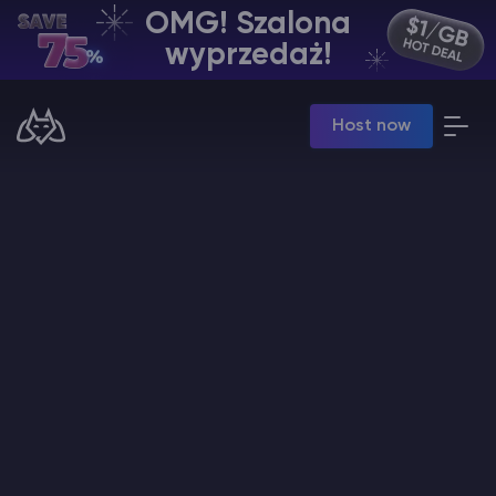
OMG! Szalona
PL | USD
wyprzedaż!
Billing Panel
Host now
Manage your servers & payments
Game Panel
Manage game server
VPS Panel
Manage VPS server
Affiliate panel
Manage affiliates
Minecraft Hosting serwerów
Hytale Hosting 50% OFF