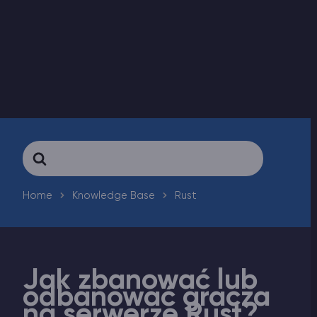
Vintage Story Serwer Hosting
ARK Serwer Hosting
Gry
Search
For
Home
Knowledge Base
Rust
Jak zbanować lub
odbanować gracza
na serwerze Rust?