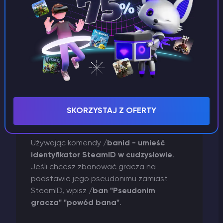
/banid "SteamID"
3
)
Wpisz polecenie
"reason for the ban
", aby zbanować gracza.
SKORZYSTAJ Z OFERTY
WAŻNE
Używając komendy
/banid - umieść
identyfikator SteamID w cudzysłowie
.
Jeśli chcesz zbanować gracza na
podstawie jego pseudonimu zamiast
SteamID, wpisz
/ban "Pseudonim
gracza" "powód bana"
.