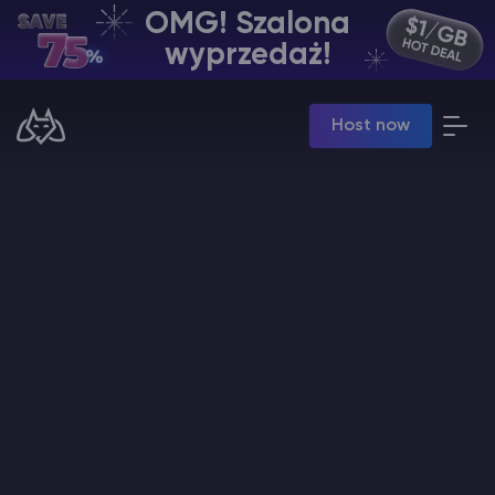
OMG! Szalona
PL | USD
wyprzedaż!
Billing Panel
Host now
Manage your servers & payments
Game Panel
Manage game server
VPS Panel
Manage VPS server
Affiliate panel
Manage affiliates
Minecraft Hosting serwerów
Hytale Hosting 50% OFF