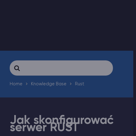
Vintage Story Serwer Hosting
ARK Serwer Hosting
Gry
Search
For
Home
Knowledge Base
Rust
Jak skonfigurować
serwer RUST