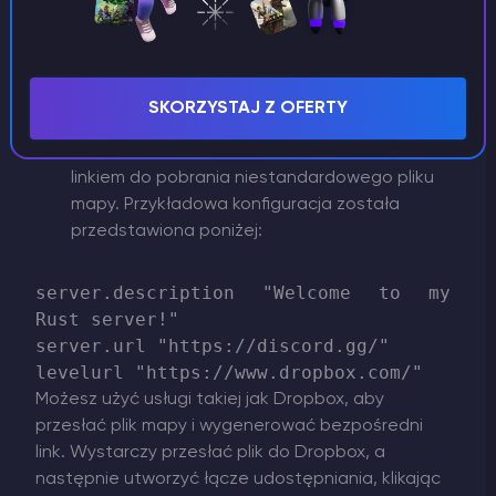
/server/my_server_identity/cfg/
i
edytuj plik
server.cfg
. Jeśli nie istnieje, utwórz
go.
server.cfg
W dolnej części pliku
dodaj
SKORZYSTAJ Z OFERTY
levelurl "
nowy wiersz i dodaj tekst
(url)"
(url)
, zastępując
bezpośrednim
linkiem do pobrania niestandardowego pliku
mapy. Przykładowa konfiguracja została
przedstawiona poniżej:
server.description "Welcome to my 
Rust server!"

server.url "https://discord.gg/"

Możesz użyć usługi takiej jak Dropbox, aby
przesłać plik mapy i wygenerować bezpośredni
link. Wystarczy przesłać plik do Dropbox, a
następnie utworzyć łącze udostępniania, klikając