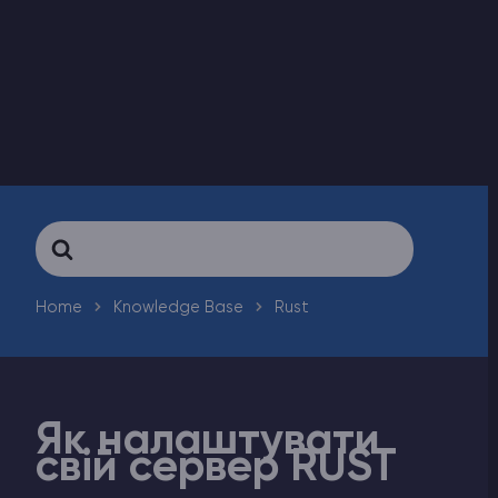
Counter-Strike 2
Ark Survival Evolved
Інші Ігри
Search
For
Home
Knowledge Base
Rust
Як налаштувати
свій сервер RUST