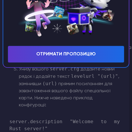
На панелі керування перейдіть до
Диспетчера файлів
Oxide.Ext.RustEdit.dll
Завантажте
до
/RustDedicated_Data/Managed/
папки
.
Після завершення завантаження
розширення перейдіть до
/server/my_server_identity/cfg/
папки
та
ОТРИМАТИ ПРОПОЗИЦІЮ
відредагуйте файл
server.cfg
. Якщо його
немає, створіть його.
server.cfg
Унизу вашого
додайте новий
levelurl "(url)"
рядок і додайте текст
,
(url)
замінивши
прямим посиланням для
завантаження вашого файлу спеціальної
карти. Нижче наведено приклад
конфігурації:
server.description "Welcome to my 
Rust server!"
