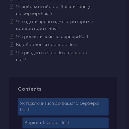
Як забанити або розбанити гравця
на сервері Rust?
Як надати права адміністратора чи
модератора в Rust?
Як провести вайп на сервері Rust
Відображення сервера Rust
Як приєднатися до Rust сервера
по IP
Contents
Як підключитися до вашого сервера
Rust
Варіант 1: через Rust