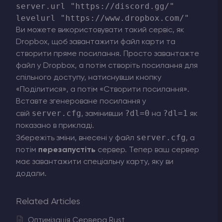
server.url "https://discord.gg/"

Ви можете використовувати такий сервіс, як
Dropbox, щоб завантажити файл карти та
створити пряме посилання. Просто завантажте
файл у Dropbox, а потім створіть посилання для
спільного доступу, натиснувши кнопку
«Поділитися», а потім «Створити посилання».
Вставте згенероване посилання у
server.cfg
?dl=0
?dl=1
свій
, замінивши
на
як
показано в прикладі.
server.cfg
Збережіть зміни, внесені у файл
, а
потім
перезапустіть
сервер. Тепер ваш сервер
має завантажити спеціальну карту, яку ви
додали.
Related Articles
Оптимізація Сервера Rust