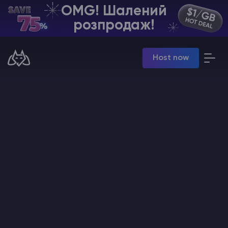
OMG! Шалений
UA | USD
розпродаж!
Billing Panel
Host now
Manage your servers & payments
Game Panel
Manage game server
VPS Panel
Manage VPS server
Affiliate panel
Manage affiliates
Хостинг Майнкрафт
Hytale Hosting 50% OFF