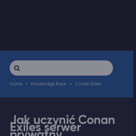
Vintage Story Serwer Hosting
ARK Serwer Hosting
Gry
Search
For
Home
Knowledge Base
Conan Exiles
Jak uczynić Conan
Exiles serwer
prywatny