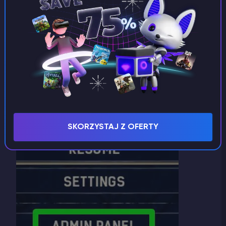
hasło dla serwera.
Biała lista graczy
Dodatkowo możesz dodać
graczy do Białej listy
(lista graczy, którzy mogą dołączyć do serwera
bez użycia hasła). Aby to zrobić, musisz być na
serwerze i
korzystać z panelu administratora
.
SKORZYSTAJ Z OFERTY