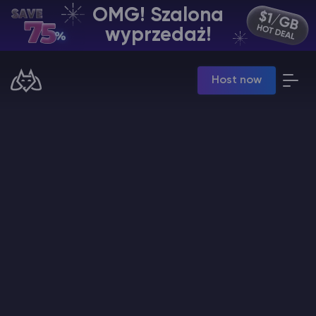
OMG! Szalona
PL | USD
wyprzedaż!
Billing Panel
Host now
Manage your servers & payments
Game Panel
Manage game server
VPS Panel
Manage VPS server
Affiliate panel
Manage affiliates
Minecraft Hosting serwerów
Hytale Hosting 50% OFF