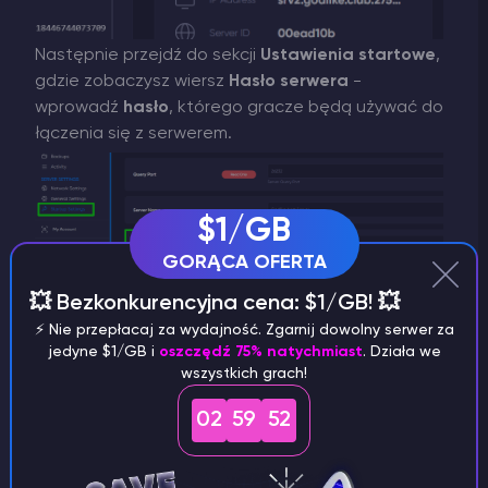
Następnie przejdź do sekcji
Ustawienia startowe
,
gdzie zobaczysz wiersz
Hasło serwera
-
wprowadź
hasło
, którego gracze będą używać do
łączenia się z serwerem.
$1/GB
GORĄCA OFERTA
💥 Bezkonkurencyjna cena: $1/GB! 💥
⚡️ Nie przepłacaj za wydajność. Zgarnij dowolny serwer za
jedyne $1/GB i
oszczędź 75% natychmiast
. Działa we
wszystkich grach!
WAŻNE
02
59
52
Nie używaj hasła, którego używasz do
innych celów. Lepiej jest utworzyć nowe