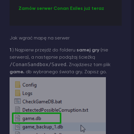
Zamów serwer Conan Exiles już teraz
Jak wgrać mapę na serwer
1
) Najpierw przejdź do folderu
samej gry
(nie
serwera), a następnie podążaj ścieżką
/ConanSandbox/Saved
. Znajdziesz tam plik
game.
db wybranego świata gry. Zapisz go.