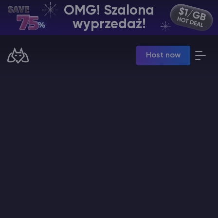
OMG! Szalona
PL | USD
wyprzedaż!
Billing Panel
Host now
Manage your servers & payments
Game Panel
Manage game server
VPS Panel
Manage VPS server
Affiliate panel
Manage affiliates
Minecraft Hosting serwerów
Hytale Hosting 50% OFF