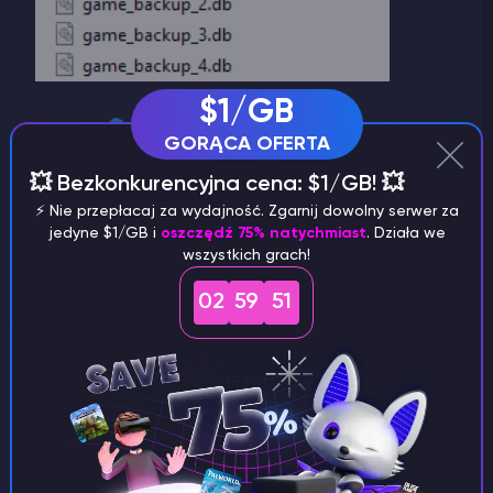
$1/GB
GORĄCA OFERTA
💥 Bezkonkurencyjna cena: $1/GB! 💥
⚡️ Nie przepłacaj za wydajność. Zgarnij dowolny serwer za
jedyne $1/GB i
oszczędź 75% natychmiast
. Działa we
WAŻNE
wszystkich grach!
Jeśli chcesz zainstalować
02
59
51
zmodyfikowaną (niestandardową)
mapę, zapisz plik z folderu wymaganej
mapy w ten sam sposób.
2
)
Następnie przejdź do
panelu gry
serwera i
wyłącz
serwer
, a następnie przejdź do sekcji