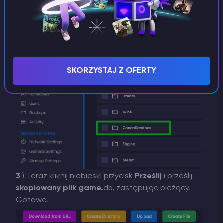
Menedżer plików
i podążaj ścieżką
/ConanSandbox/Saved
.
SKORZYSTAJ Z OFERTY
3
) Teraz kliknij niebieski przycisk
Prześlij
i prześlij
skopiowany plik game.
db, zastępując bieżący.
Gotowe.