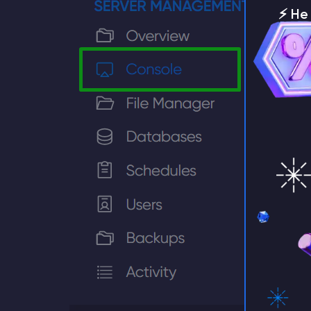
⚡️ Н
серве