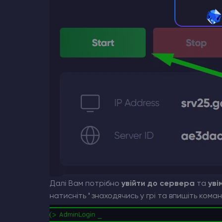
Далі Вам потрібно
увійти до сервера
та
уві
натисніть
'
знаходячись у грі та впишіть кома