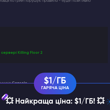
равця котрий порушує правила - буде позитивно
ервері Killing Floor 2
$1/ГБ
розділ
Console.
ГАРЯЧА ЦІНА
💥 Найкраща ціна: $1/ГБ! 💥