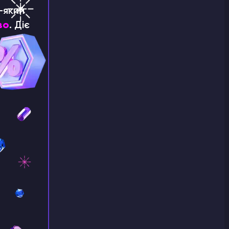
-який
во
. Діє