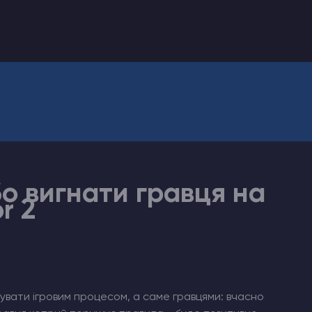
о вигнати гравця на
r 2
увати ігровим процесом, а саме гравцями: вчасно