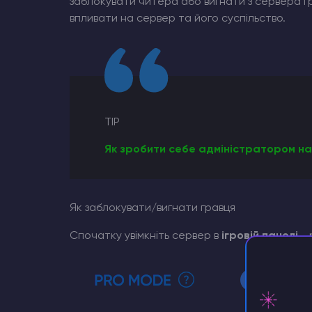
заблокувати читера або вигнати з сервера г
впливати на сервер та його суспільство.
TIP
Як зробити себе адміністратором на с
Як заблокувати/вигнати гравця
Спочатку увімкніть сервер в
ігровій панелі
- 