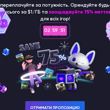
е переплачуйте за потужність. Орендуйте будь
р усього за $1/ГБ та
заощаджуйте 75% миттє
для всіх ігор!
02
59
50
ОТРИМАТИ ПРОПОЗИЦІЮ