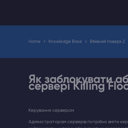
Хостинг Майнкрафт
Hytale Hosting 50% OFF
Home
Knowledge Base
Вбивчий поверх 2
Counter-Strike 2
Ark Survival Evolved
Інші Ігри
Як заблокувати аб
сервері Killing Floo
Керування сервером
Адміністраторам серверів потрібно вміти кер