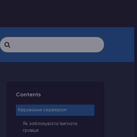
Search
For
Contents
Керування сервером
Як заблокувати/вигнати
гравця