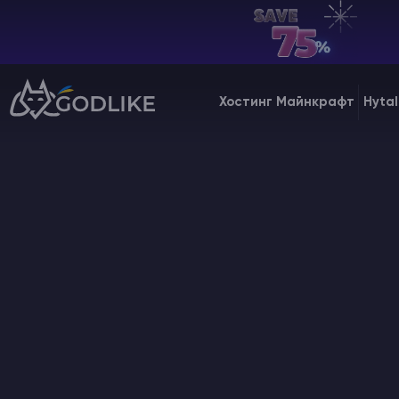
UA | USD
Billing Panel
Хостинг Майнкрафт
Hytal
Manage your servers & payments
Game Panel
Manage game server
VPS Panel
Manage VPS server
Affiliate panel
Manage affiliates