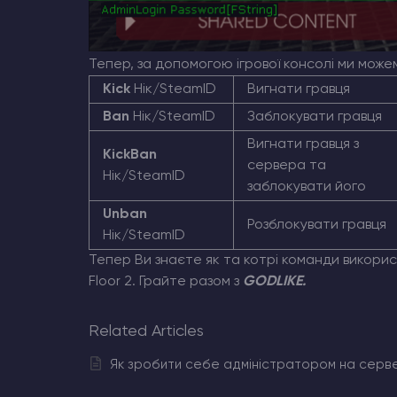
Тепер, за допомогою ігрової консолі ми може
Kick
Нік/SteamID
Вигнати гравця
Ban
Нік/SteamID
Заблокувати гравця
Вигнати гравця з
KickBan
сервера та
Нік/SteamID
заблокувати його
Unban
Розблокувати гравця
Нік/SteamID
Тепер Ви знаєте як та котрі команди використ
Floor 2. Грайте разом з
GODLIKE.
Related Articles
Як зробити себе адміністратором на сервері