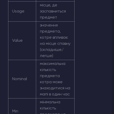
місце, де
Usage
заспавниться
предмет
значення
предмета,
котре впливає
Value
на місце спавну
(складніше/
легше)
максимальна
кількість
предмета
Nominal
котра може
знаходитися на
мапі в один час
мінімальна
кількість
Min