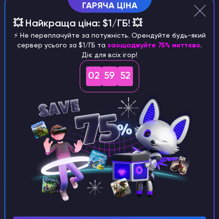
ГАРЯЧА ЦІНА
💥 Найкраща ціна: $1/ГБ! 💥
⚡️ Не переплачуйте за потужність. Орендуйте будь-який
сервер усього за $1/ГБ та
заощаджуйте 75% миттєво
.
Діє для всіх ігор!
5)
В цьому файлі Ви вже можете редагувати
02
59
51
спавни різноманітних предметів та ресурсів.