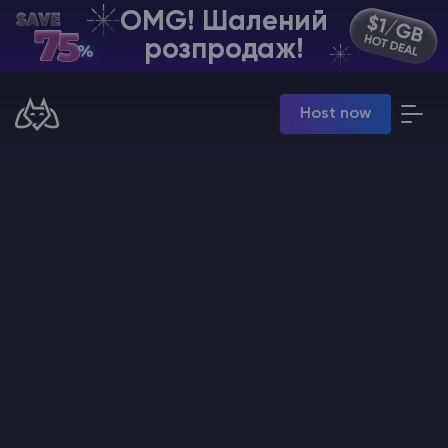
OMG! Шалений
UA | USD
розпродаж!
Billing Panel
Host now
Manage your servers & payments
Game Panel
Manage game server
VPS Panel
Manage VPS server
Affiliate panel
Manage affiliates
Хостинг Майнкрафт
Hytale Hosting 50% OFF