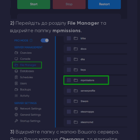
2)
Перейдіть до розділу
File Manager
та
відкрийте паппку
mpmissions
.
3)
Відкрийте папку с мапою Вашого сервера.
Якщо Ваша мапа це
Chernarus
, то відкрийте