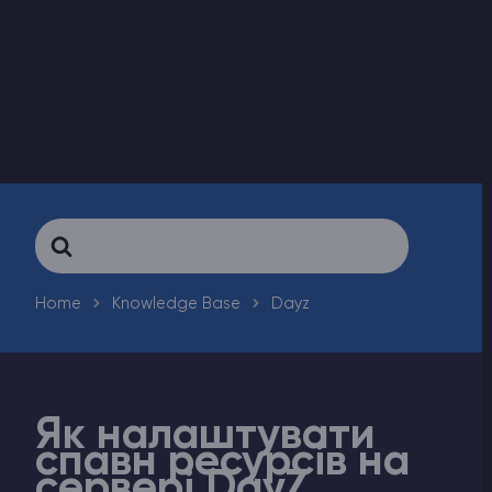
Counter-Strike 2
Ark Survival Evolved
Інші Ігри
Search
For
Home
Knowledge Base
Dayz
Як налаштувати
спавн ресурсів на
сервері DayZ