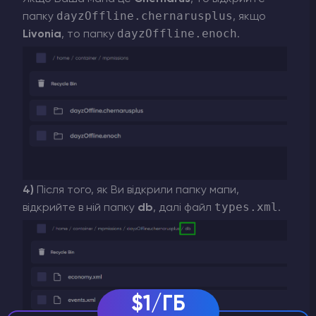
dayzOffline.chernarusplus
папку
, якщо
dayzOffline.enoch
Livonia
, то папку
.
4)
Після того, як Ви відкрили папку мапи,
types.xml
відкрийте в ній папку
db
, далі файл
.
$1/ГБ