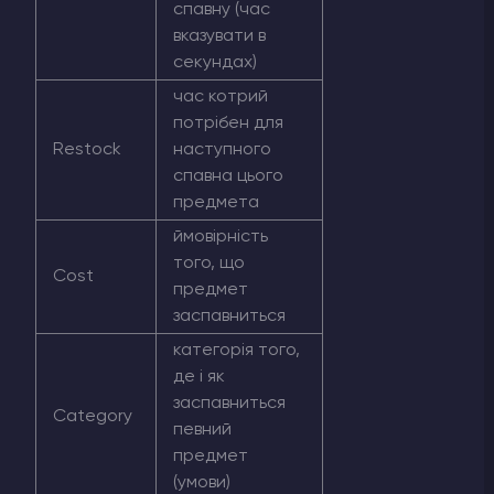
спавну (час
вказувати в
секундах)
час котрий
потрібен для
Restock
наступного
спавна цього
предмета
ймовірність
того, що
Cost
предмет
заспавниться
категорія того,
де і як
заспавниться
Category
певний
предмет
(умови)