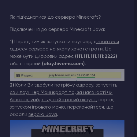
Як під’єднатися до сервера Minecraft?
Підключення до сервера Minecraft Java:
1)
Перед тим як запускати лаунчер,
дізнайтеся
адресу сервера на якому хочете грати
. Це
може бути цифровий адрес
(111.111.111.111:2222)
або літерний
(play.hivemc.com)
.
2)
Коли Ви здобули потрібну адресу,
запустіть
свій лаунчер Майнкрафт та, за наявності чи
бажанні, увійдіть у свій ігровий акаунт
, перед
запуском ігрового меню, переконайтеся, що
обрали
версію Java
.