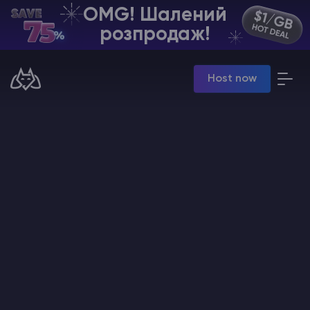
OMG! Шалений
UA | USD
розпродаж!
Billing Panel
Host now
Manage your servers & payments
Game Panel
Manage game server
VPS Panel
Manage VPS server
Affiliate panel
Manage affiliates
Хостинг Майнкрафт
Hytale Hosting 50% OFF