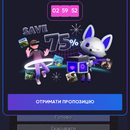
автоматично додасться до переліку серверів і
Ви зможете зайти, двічі натиснувши на нього у
02
59
51
таблиці.
ОТРИМАТИ ПРОПОЗИЦІЮ