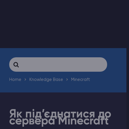
Counter-Strike 2
Ark Survival Evolved
Інші Ігри
Search
For
Home
Knowledge Base
Minecraft
Як під’єднатися до
сервера Minecraft