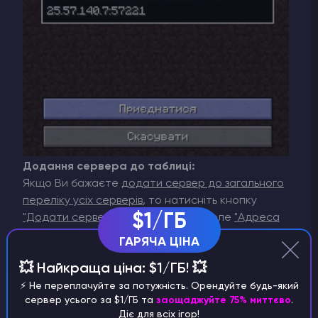
Додання сервера до таблиці:
Якщо Ви бажаєте
додати сервер до загального
переліку усіх серверів
, то натисніть кнопку
$1/ГБ
"Додати сервер"
, потім впишіть у поле
"Адреса
Сервера"
необхідний адрес. Так само Ви
ГАРЯЧА ЦІНА
можете додати власну назву цьому серверу у
💥 Найкраща ціна: $1/ГБ! 💥
верхньому полі, ця назва буде відображена
тільки у Вашому лаунчері. Після цього, натисніть
⚡️ Не переплачуйте за потужність. Орендуйте будь-який
сервер усього за $1/ГБ та
заощаджуйте 75% миттєво
.
кнопку
"Готово"
, тоді Ваш новий сервер
Діє для всіх ігор!