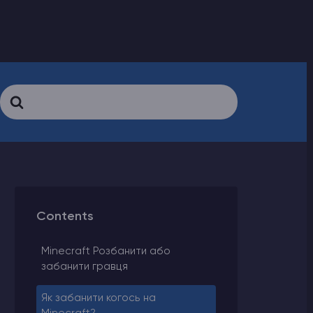
Search
For
Contents
Minecraft Розбанити або
забанити гравця
Як забанити когось на