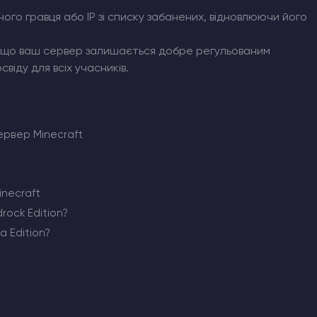
ого гравця або IP зі списку забанених, відновлюючи його
, що ваш сервер залишається добре регульованим
іду для всіх учасників.
ервер Minecraft
necraft
rock Edition?
a Edition?