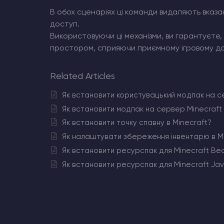
В обох сценаріях ці команди видаляють вказан
доступ.
Використовуючи ці механізми, ви гарантуєте
простором, сприяючи приємному ігровому досв
Related Articles
Як встановити користувацький модпак на с
Як встановити модпак на сервер Minecraft
Як встановити точку спавну в Minecraft?
Як налаштувати збереження інвентарю в Mi
Як встановити ресурспак для Minecraft Bed
Як встановити ресурспак для Minecraft Jav