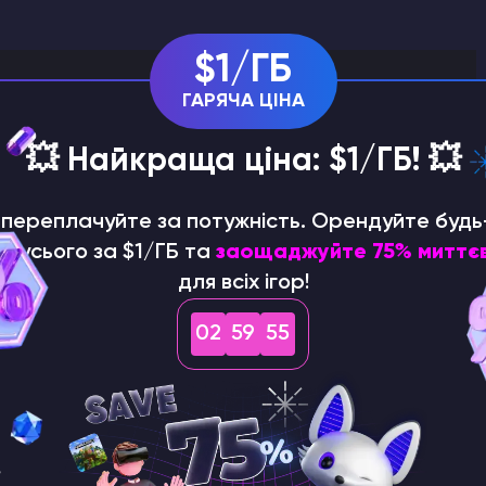
$1/ГБ
ГАРЯЧА ЦІНА
💥 Найкраща ціна: $1/ГБ! 💥
а в Minecraft?
е переплачуйте за потужність. Орендуйте будь
р усього за $1/ГБ та
заощаджуйте 75% миттє
для всіх ігор!
ідходи: бан за іменем гравця або за IP-адресою.
туп для конкретного акаунта Minecraft, пов'язаного з
02
59
54
нову приєднатися до гри під іншим акаунтом.
од забороняє доступ з останньої зареєстрованої IP-
истанню альтернативних акаунтів, він може не
чними IP-адресами.