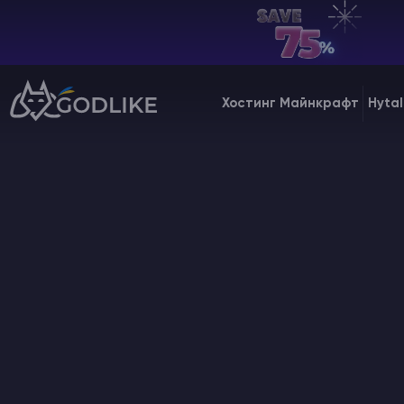
UA | USD
Billing Panel
Хостинг Майнкрафт
Hytal
Manage your servers & payments
Game Panel
Manage game server
VPS Panel
Manage VPS server
Affiliate panel
Manage affiliates