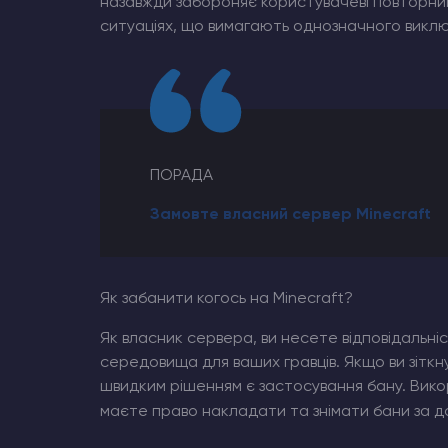
назавжди забороняє користувачеві повторний 
ситуаціях, що вимагають однозначного викл
ПОРАДА
Замовте власний сервер Minecraft
Як забанити когось на Minecraft?
Як власник сервера, ви несете відповідальні
середовища для ваших гравців. Якщо ви зітк
швидким рішенням є застосування бану. Викор
маєте право накладати та знімати бани за