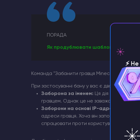
ПОРАДА
Як продублювати шаблони ковальств
⚡️ Н
серве
Команда "Забанити гравця Minecraft
При застосуванні бану у вас є два основних п
Заборона за іменем:
Ця дія обмежує дос
гравцем. Однак це не заважає гравцеві з
Заборони на основі IP-адреси:
Цей мет
адреси гравця. Хоча він запобігає викор
спрацювати проти користувачів з динамі