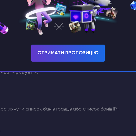
мбінувати обидва методи.
/ban <player>
<player>
дою
замінивши
на ім'я
ОТРИМАТИ ПРОПОЗИЦІЮ
n-ip <player>
.
еглянути список банів гравців або список банів IP-
s