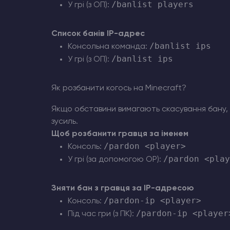
/banlist players
У грі (з ОП):
Список банів IP-адрес
/banlist ips
Консольна команда:
/banlist ips
У грі (з ОП):
Як розбанити когось на Minecraft?
Якщо обставини вимагають скасування бану
зусиль.
Щоб розбанити гравця за іменем
/pardon <player>
Консоль:
/pardon <play
У грі (за допомогою OP):
Зняти бан з гравця за IP-адресою
/pardon-ip <player>
Консоль:
/pardon-ip <player
Під час гри (з ПК):