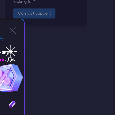
looking for?
Contact Support
-який
во
. Діє