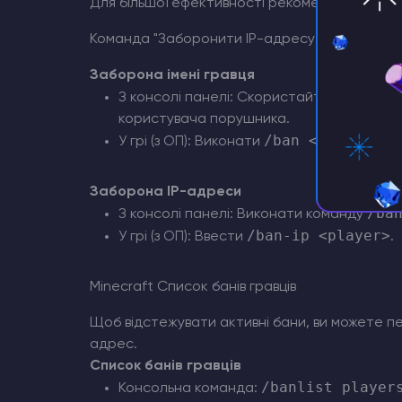
Для більшої ефективності рекомендується ко
Команда "Заборонити IP-адресу Minecraft
Заборона імені гравця
З консолі панелі: Скористайтеся коман
користувача порушника.
/ban <player>
У грі (з ОП): Виконати
.
Заборона IP-адреси
/ba
З консолі панелі: Виконати команду
/ban-ip <player>
У грі (з ОП): Ввести
.
Minecraft Список банів гравців
Щоб відстежувати активні бани, ви можете пер
адрес.
Список банів гравців
/banlist player
Консольна команда: