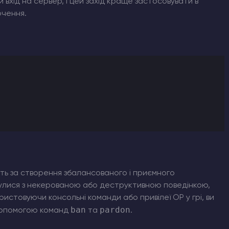
вхід на сервер, і цей захід краще застосовувати в
ючення.
сть за створення збалансованого і приємного
нулися з некерованою або деструктивною поведінкою,
истовуючи консольні команди або привілеї OP у грі, ви
ban
pardon
 допомогою команд
та
.