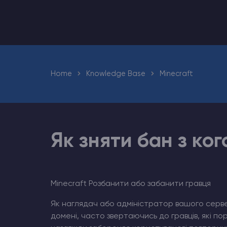
Хостинг Майнкрафт
Hytale Hosting 50% OFF
Home
Knowledge Base
Minecraft
Counter-Strike 2
Ark Survival Evolved
Інші Ігри
Як зняти бан з ког
Minecraft Розбанити або забанити гравця
Як наглядач або адміністратор вашого серве
домені, часто звертаючись до гравців, які пор