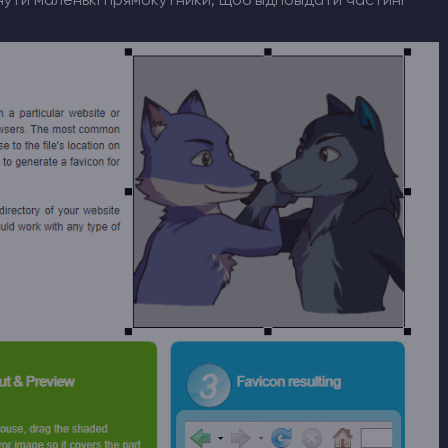
ути маленькі прямокутники, щоб відповідати частині