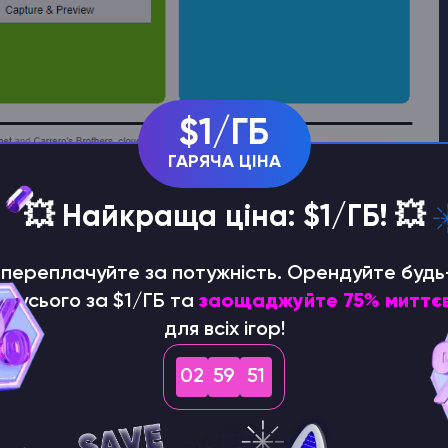
$1/ГБ
ГАРЯЧА ЦІНА
равому куті, як показано нижче
💥 Найкраща ціна: $1/ГБ! 💥
е переплачуйте за потужність. Орендуйте будь
р усього за $1/ГБ та
заощаджуйте 75% миттє
для всіх ігор!
02
59
50