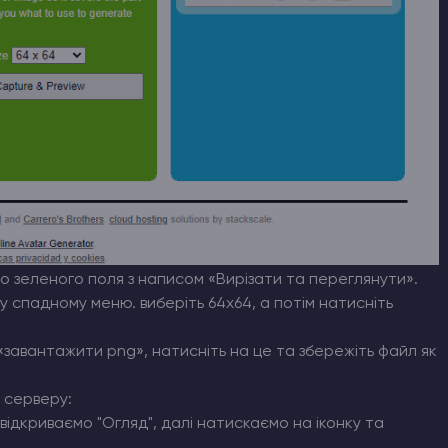
о зеленого поля з написом «Вирізати та переглянути».
 у спадному меню. виберіть 64x64, а потім натисніть
«завантажити png», натисніть на це та збережіть файл як
о серверу:
відкриваємо "Огляд", далі натискаємо на іконку та