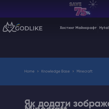
UA | USD
Billing Panel
Хостинг Майнкрафт
Hytal
Manage your servers & payments
Game Panel
Manage game server
VPS Panel
Manage VPS server
Home
Knowledge Base
Minecraft
Affiliate panel
Manage affiliates
Як додати зображ