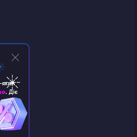
-який
во
. Діє