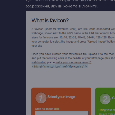
Далі вам потрібно буде клацнути та перетягн
зображення, яку ви хочете включити.