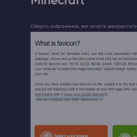
Minecraft
Хостинг Майнкрафт
Оберіть зображення, яке хочете використати,
Hytale Hosting 50% OFF
Counter-Strike 2
Ark Survival Evolved
Інші Ігри