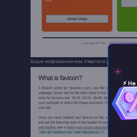
Ваше зображення має з’явитися у верхньому п
⚡️ Н
серве