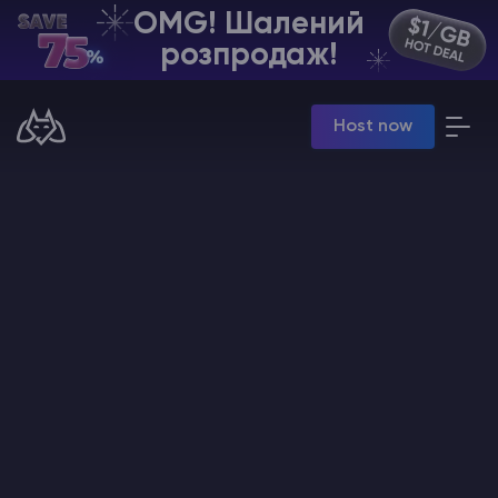
OMG! Шалений
UA | USD
розпродаж!
Billing Panel
Host now
Manage your servers & payments
Game Panel
Manage game server
VPS Panel
Manage VPS server
Affiliate panel
Manage affiliates
Хостинг Майнкрафт
Hytale Hosting 50% OFF