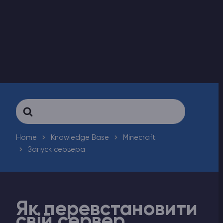
Counter-Strike 2
Ark Survival Evolved
Інші Ігри
Search
For
Home
Knowledge Base
Minecraft
Запуск сервера
Як перевстановити
свій сервер