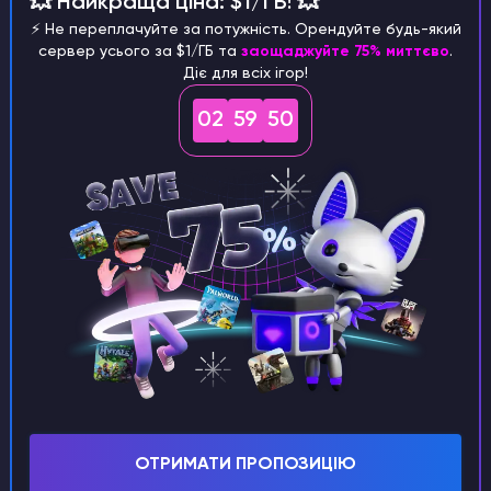
💥 Найкраща ціна: $1/ГБ! 💥
Та натисніть "Так, перевстановіть сервер"
⚡️ Не переплачуйте за потужність. Орендуйте будь-який
сервер усього за $1/ГБ та
заощаджуйте 75% миттєво
.
Діє для всіх ігор!
02
59
50
Як змінити гру або обрати іншу версію серверу
Заходимо до "Загальні налаштування" та
знаходим це вікно
ОТРИМАТИ ПРОПОЗИЦІЮ