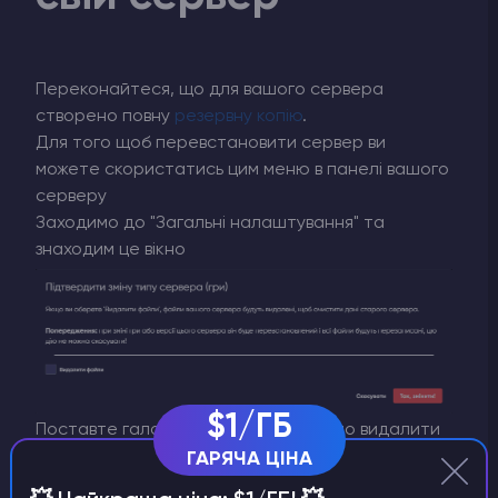
Переконайтеся, що для вашого сервера
створено повну
резервну копію
.
Для того щоб перевстановити сервер ви
можете скористатись цим меню в панелі вашого
серверу
Заходимо до "Загальні налаштування" та
знаходим це вікно
$1/ГБ
Поставте галочку, якщо вам потрібно видалити
все файли. За змовченням перевстановлення
ГАРЯЧА ЦІНА
серверу зберігає деякі користувацькі файли.