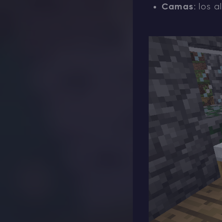
Camas
: los 