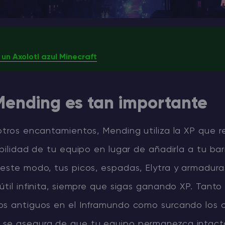
un Axolotl azul Minecraft
Mending es tan importante
otros encantamientos, Mending utiliza la XP que 
abilidad de tu equipo en lugar de añadirla a tu ba
este modo, tus picos, espadas, Elytra y armaduras
útil infinita, siempre que sigas ganando XP. Tanto 
os antiguos en el Inframundo como surcando los c
se asegura de que tu equipo permanezca intact