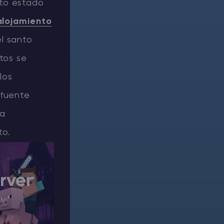
cto estado
alojamiento
el santo
tos se
los
 fuente
ía
to.
rver