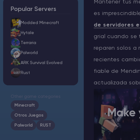
Mantener tus me
Popular Servers
es imprescindibl
Minecraft Alojamiento de servidores
Modded Minecraft
de servidores 
Hytale Hosting 50% OFF
Hytale
grial cuando se 
Terraria
Rust Alojamiento de servidores
reparen solos a
Palworld
recientes cambi
Palworld Alojamiento de servidores
ARK Survival Evolved
fiable de Mendi
Rust
Juegos
actualizada sob
Other game categories
Minecraft
Make 
Otros Juegos
Palworld
RUST