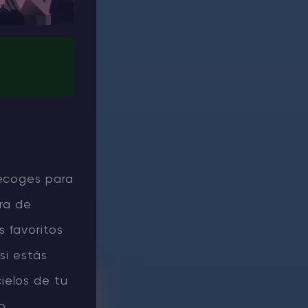
recoges para
rra de
 favoritos
si estás
ielos de tu
o.