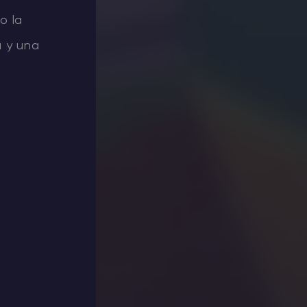
o la
a y una