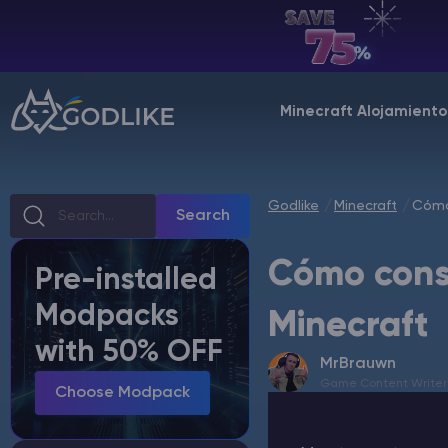
ES | USD
Billing Panel
Minecraft Alojamiento
Manage your servers & payments
Game Panel
Manage game server
Godlike
Minecraft
Cómo
Search
VPS Panel
Cómo cons
Pre-installed
Manage VPS server
Modpacks
Minecraft
Affiliate panel
with 50% OFF
Manage affiliates
MrBrauwn
Game Content Writer
Choose Modpack