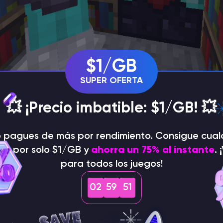
$1/GB
SUPER OFERTA
💥 ¡Precio imbatible: $1/GB! 💥
o pagues de más por rendimiento. Consigue cual
cionan ahora los aldeanos
dor por solo $1/GB y
ahorra un 75% al instante
. 
res
para todos los juegos!
02
59
50
ctualizaciones, la forma en que los bibliotecarios 
s ha cambiado. Por defecto, los bibliotecarios p