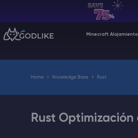
ES | USD
Billing Panel
Minecraft Alojamiento
Manage your servers & payments
Game Panel
Manage game server
Home
Knowledge Base
Rust
VPS Panel
Manage VPS server
Affiliate panel
Manage affiliates
Rust Optimización 