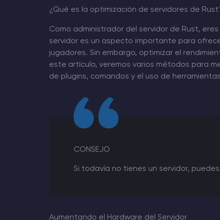
¿Qué es la optimización de servidores de Rust
Minecraft Alojamiento de servidores
Como administrador del servidor de Rust, eres
servidor es un aspecto importante para ofrece
Hytale Hosting 50% OFF
jugadores. Sin embargo, optimizar el rendimie
este artículo, veremos varios métodos para mej
Rust Alojamiento de servidores
de plugins, comandos y el uso de herramientas
Palworld Alojamiento de servidores
Juegos
CONSEJO
Si todavía no tienes un servidor, puede
Aumentando el Hardware del Servidor