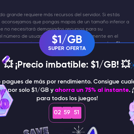
grande requiere más recursos del servidor. Si estás
te aconsejamos que pongas mapas de un tamaño inferior a
 que no necesitará demasiados recursos para su
l número de usuarios que jueguen activamente en el
$1/GB
 hacen excepciones y se crean mapas más grandes.
El
SUPER OFERTA
00 y 3850.
También puedes encontrar mapas optimizados
or.
💥 ¡Precio imbatible: $1/GB! 💥
ntalla donde se puede cambiar este parámetro, que se
cio
:
o pagues de más por rendimiento. Consigue cual
dor por solo $1/GB y
ahorra un 75% al instante
. 
para todos los juegos!
02
59
50
les es reiniciarlos periódicamente. Si lo hace diariamente,
cerlo manualmente, puedes automatizarlo creando una
l servidor se reinicie a una hora o intervalo