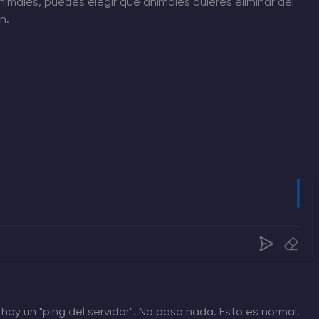
nimales, puedes elegir qué animales quieres eliminar del
n.
y un "ping del servidor". No pasa nada. Esto es normal.