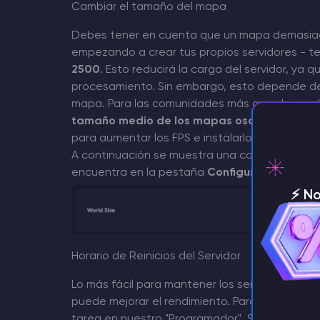
Cambiar el tamaño del mapa
Debes tener en cuenta que un mapa demasiado 
empezando a crear tus propios servidores - 
2500
. Esto reducirá la carga del servidor, ya
procesamiento. Sin embargo, esto depende de
mapa. Para las comunidades más grandes, se
tamaño medio de los mapas oscila entre 30
para aumentar los FPS e instalarlos en tu servid
A continuación se muestra una captura de pa
encuentra en la pestaña
Configuración de ini
⚡️ N
servi
Horario de Reinicios del Servidor
Lo más fácil para mantener los servidores estab
puede mejorar el rendimiento. Para evitar ha
tarea en nuestro "Programador". Si quieres que e