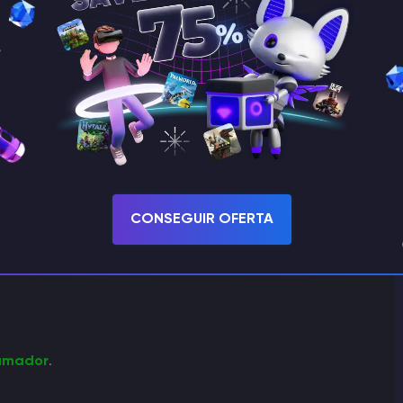
diente. Es importante tener en cuenta que reiniciar no
ervidor simplemente se apaga y vuelve a arrancar.
Se
r 2 veces al día, pero no menos de una vez al día.
CONSEGUIR OFERTA
ramador
.