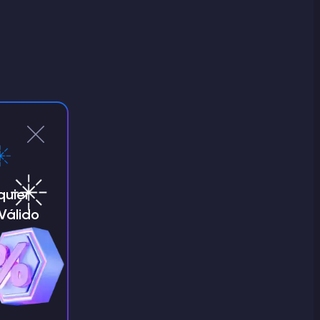
quier
¡Válido