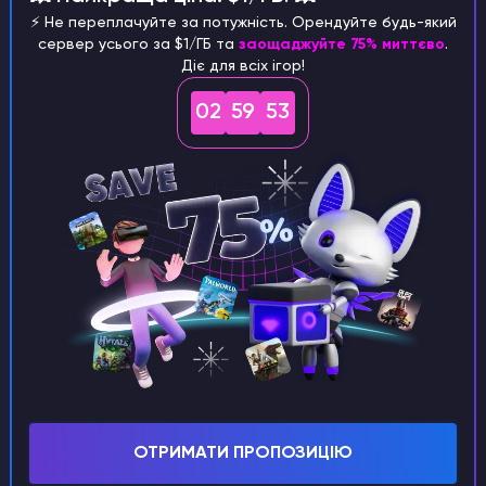
знову запускається.
Рекомендується
⚡️ Не переплачуйте за потужність. Орендуйте будь-який
встановити перезавантаження сервера 2
сервер усього за $1/ГБ та
заощаджуйте 75% миттєво
.
рази на день, але не рідше одного разу на
Діє для всіх ігор!
день.
02
59
52
ПОРАДА
Ви можете дізнатися
як користуватись
Планувальником
.
ОТРИМАТИ ПРОПОЗИЦІЮ