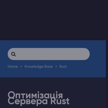
Counter-Strike 2
Ark Survival Evolved
Інші Ігри
Search
For
Home
Knowledge Base
Rust
Оптимізація
Сервера Rust