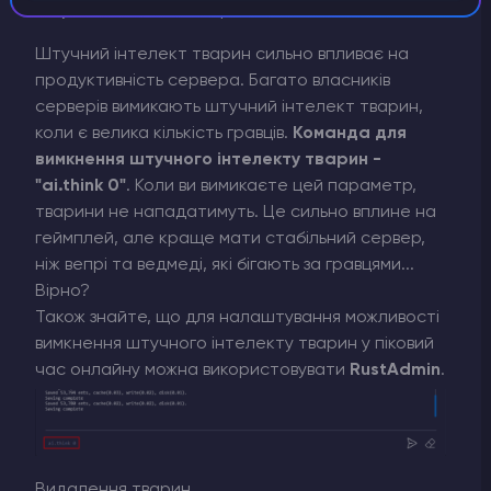
Штучний інтелект тварин
Штучний інтелект тварин сильно впливає на
продуктивність сервера. Багато власників
серверів вимикають штучний інтелект тварин,
коли є велика кількість гравців.
Команда для
вимкнення штучного інтелекту тварин -
"ai.think 0"
. Коли ви вимикаєте цей параметр,
тварини не нападатимуть. Це сильно вплине на
геймплей, але краще мати стабільний сервер,
ніж вепрі та ведмеді, які бігають за гравцями...
Вірно?
Також знайте, що для налаштування можливості
вимкнення штучного інтелекту тварин у піковий
час онлайну можна використовувати
RustAdmin
.
Видалення тварин