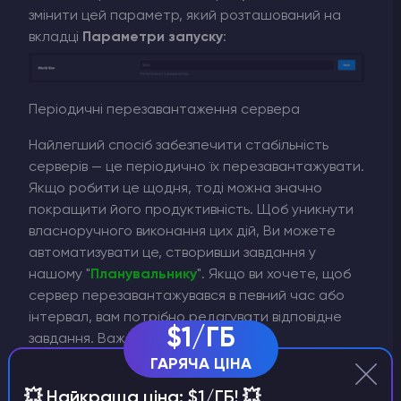
змінити цей параметр, який розташований на
вкладці
Параметри запуску
:
Періодичні перезавантаження сервера
Найлегший спосіб забезпечити стабільність
серверів — це періодично їх перезавантажувати.
Якщо робити це щодня, тоді можна значно
покращити його продуктивність. Щоб уникнути
власноручного виконання цих дій, Ви можете
автоматизувати це, створивши завдання у
нашому "
Планувальнику
". Якщо ви хочете, щоб
сервер перезавантажувався в певний час або
інтервал, вам потрібно редагувати відповідне
$1/ГБ
завдання. Важливо зауважити, що
перезавантаження не означає скидання
ГАРЯЧА ЦІНА
прогресу, оскільки сервер просто вимикається і
💥 Найкраща ціна: $1/ГБ! 💥