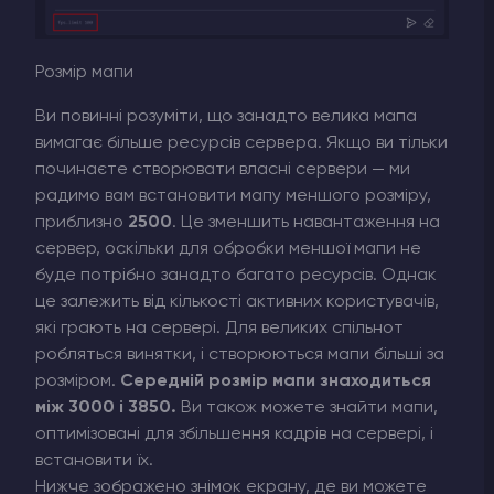
Розмір мапи
Ви повинні розуміти, що занадто велика мапа
вимагає більше ресурсів сервера. Якщо ви тільки
починаєте створювати власні сервери — ми
радимо вам встановити мапу меншого розміру,
приблизно
2500
. Це зменшить навантаження на
сервер, оскільки для обробки меншої мапи не
буде потрібно занадто багато ресурсів. Однак
це залежить від кількості активних користувачів,
які грають на сервері. Для великих спільнот
робляться винятки, і створюються мапи більші за
розміром.
Середній розмір мапи знаходиться
між 3000 і 3850.
Ви також можете знайти мапи,
оптимізовані для збільшення кадрів на сервері, і
встановити їх.
Нижче зображено знімок екрану, де ви можете