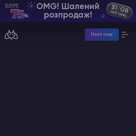
OMG! Шалений
UA | USD
розпродаж!
Billing Panel
Host now
Manage your servers & payments
Game Panel
Manage game server
VPS Panel
Manage VPS server
Affiliate panel
Manage affiliates
Хостинг Майнкрафт
Hytale Hosting 50% OFF