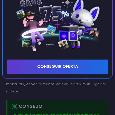
1 lingote de hierro).
Las correas
sólo requieren una cuerda, se acabó
la cría de babosos.
Ahora los jugadores pueden
atar casi cualquier
mob a casi cualquier cosa
, incluidos barcos y
monturas.
Las cizallas pueden quitar cables individuales
sin romper grupos enteros.
CONSEGUIR OFERTA
Estos cambios facilitan el transporte y la gestión de
monturas, especialmente en servidores multijugador
o de rol.
CONSEJO