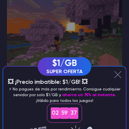
$1/GB
SUPER OFERTA
Nuevos cambios en la artesanía y la correa en
💥 ¡Precio imbatible: $1/GB! 💥
1.21.6
⚡️ No pagues de más por rendimiento. Consigue cualquier
servidor por solo $1/GB y
ahorra un 75% al instante
.
Esta actualización soluciona por fin algunas de las
¡Válido para todos los juegos!
molestias más persistentes de Minecraft:
02
59
36
Ahora se pueden fabricar
monturas
(3 de cuero y