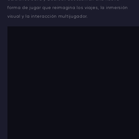
forma de jugar que reimagina los viajes, la inmersión
visual y la interacción multijugador.