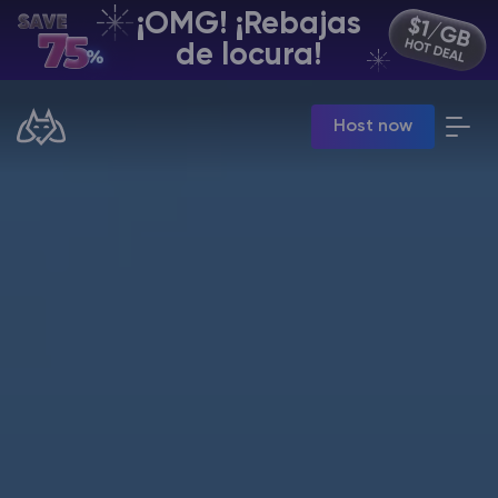
¡OMG! ¡Rebajas
ES | USD
de locura!
Billing Panel
Host now
Manage your servers & payments
Game Panel
Manage game server
VPS Panel
Manage VPS server
Affiliate panel
Manage affiliates
Minecraft Alojamiento de servidores
Hytale Hosting 50% OFF