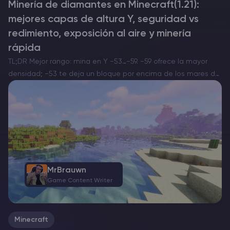
Minería de diamantes en Minecraft(1.21):
mejores capas de altura Y, seguridad vs
redimiento, exposición al aire y minería
rápida
TL;DR Mejor rango: mina en Y −53…−59. −59 ofrece la mayor
densidad; −53 te deja un bloque por encima de los mares de
lava típicos y reduce interrupciones. Rango de generación: la
mena de diamante…
MrBrauwn
Game Content Writer
Minecraft