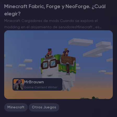
Minecraft Fabric, Forge y NeoForge. ¿Cuál
elegir?
Minecraft Cargadores de mods Cuando se explora el
modding en el alojamiento de servidoresMinecraft , es
esencial elegir el cargador de mods adecuado. Actualmente,
existen tres opciones destacadas: Forge, Fabric y el
recientemente aparecido NeoForge….
MrBrauwn
Game Content Writer
Minecraft
Otros Juegos