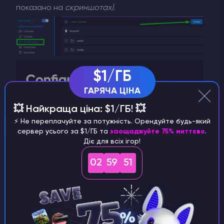
показано на
скриншотах).
$1/ГБ
ГАРЯЧА ЦІНА
💥 Найкраща ціна: $1/ГБ! 💥
⚡️ Не переплачуйте за потужність. Орендуйте будь-який
сервер усього за $1/ГБ та
заощаджуйте 75% миттєво
.
Діє для всіх ігор!
3)
Тепер знайдіть в цьому файлі рядок
02
59
51
GameModeType
. В цьому рядку
Ви можете
змінити PvP на PvE
, щоб
заборонити
гравцями
битися між собою. Готово.