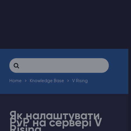
Counter-Strike 2
Ark Survival Evolved
Інші Ігри
Search
For
Home
Knowledge Base
V Rising
Як налаштувати
PvP на сервері V
Rising