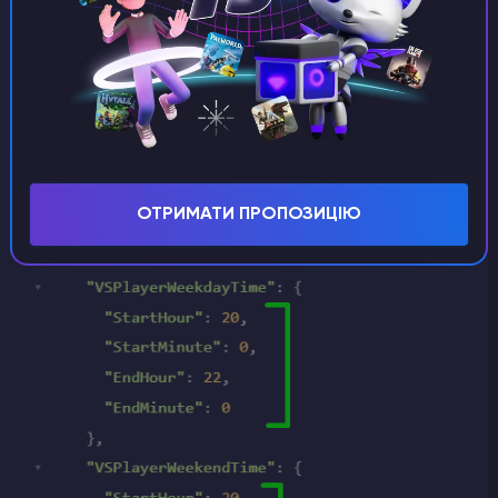
Налаштування умов для PvP:
В цьому конфігураційному файлі знайдіть рядок
PlayerInteractionSettings
. В його рядках
Ви можете вносити різноманітні налаштування
певних умов проведення PvP між гравцями.
ОТРИМАТИ ПРОПОЗИЦІЮ