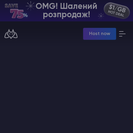
OMG! Шалений
UA | USD
розпродаж!
Billing Panel
Host now
Manage your servers & payments
Game Panel
Manage game server
VPS Panel
Manage VPS server
Affiliate panel
Manage affiliates
Хостинг Майнкрафт
Hytale Hosting 50% OFF