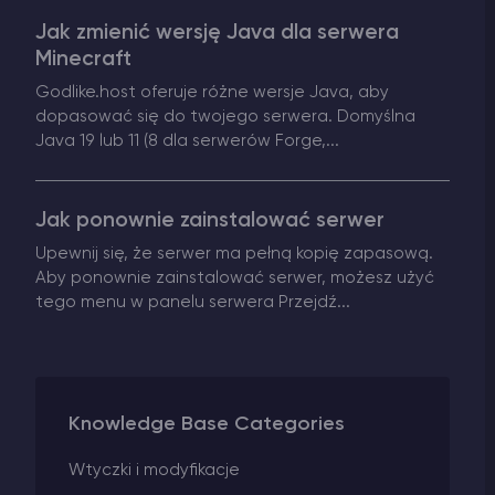
Jak zmienić wersję Java dla serwera
Vintage Story Serwer Hosting
Minecraft
Godlike.host oferuje różne wersje Java, aby
ARK Serwer Hosting
dopasować się do twojego serwera. Domyślna
Java 19 lub 11 (8 dla serwerów Forge,...
Gry
Jak ponownie zainstalować serwer
Upewnij się, że serwer ma pełną kopię zapasową.
Aby ponownie zainstalować serwer, możesz użyć
tego menu w panelu serwera Przejdź...
Knowledge Base Categories
Wtyczki i modyfikacje