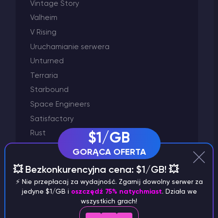
Vintage Story
Valheim
V Rising
Uruchamianie serwera
Unturned
Terraria
Starbound
Space Engineers
Satisfactory
Rust
$1/GB
Project Zomboid
GORĄCA OFERTA
Palworld
💥 Bezkonkurencyjna cena: $1/GB! 💥
Minecraft
⚡️ Nie przepłacaj za wydajność. Zgarnij dowolny serwer za
Left 4 Dead 2
jedyne $1/GB i
oszczędź 75% natychmiast
. Działa we
wszystkich grach!
Killing Floor 2