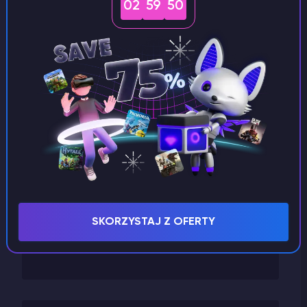
Inne
02
59
49
Hosting VPS
GTA 5
Godlike Panel
Garry's Mod
Fakturowanie
Factorio
Enshrouded
Don't Starve Together
Dayz
Conan Exiles
SKORZYSTAJ Z OFERTY
Arma
ARK Survival Evolved