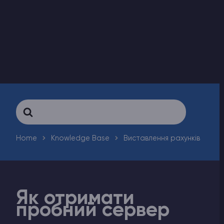
Counter-Strike 2
Ark Survival Evolved
Інші Ігри
Search
For
Home
Knowledge Base
Виставлення рахунків
Як отримати
пробний сервер