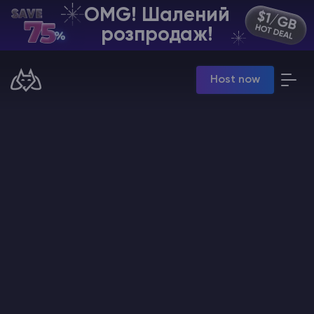
OMG! Шалений
UA | USD
розпродаж!
Billing Panel
Host now
Manage your servers & payments
Game Panel
Manage game server
VPS Panel
Manage VPS server
Affiliate panel
Manage affiliates
Хостинг Майнкрафт
Hytale Hosting 50% OFF