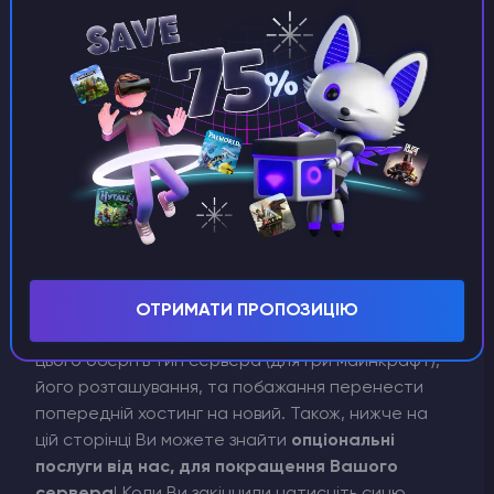
6)
На новій сторінці Вам оберіть
план підписки
(щомісячний, щоквартальний тощо), бо після 3
днів випробування, Вам
буде потрібно платити
ОТРИМАТИ ПРОПОЗИЦІЮ
за подальше користування хостингом
. Після
цього оберіть тип сервера (для гри майнкрафт),
його розташування, та побажання перенести
попередній хостинг на новий. Також, нижче на
цій сторінці Ви можете знайти
опціональні
послуги від нас, для покращення Вашого
сервера
! Коли Ви закінчили натисніть синю