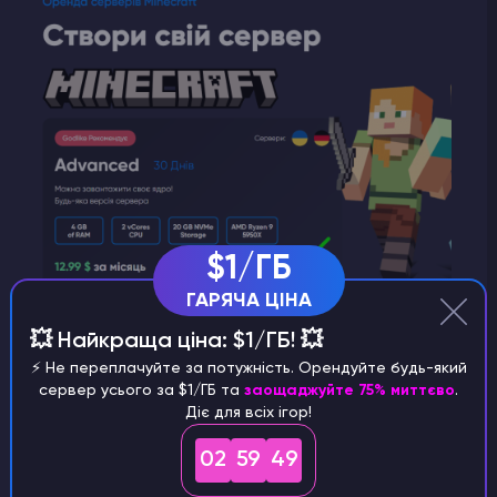
$1/ГБ
ГАРЯЧА ЦІНА
💥 Найкраща ціна: $1/ГБ! 💥
5)
Оберіть тариф котрий Вам сподобався та
⚡️ Не переплачуйте за потужність. Орендуйте будь-який
натисніть кнопку "
Тест 3 днів
".
сервер усього за $1/ГБ та
заощаджуйте 75% миттєво
.
Діє для всіх ігор!
02
59
48