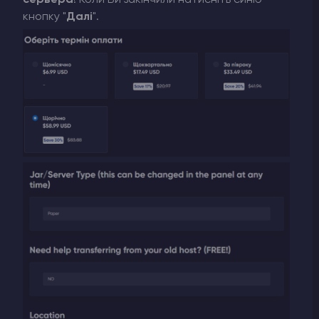
кнопку "
Далі
".