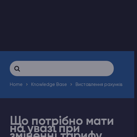
Counter-Strike 2
Ark Survival Evolved
Інші Ігри
Search
For
Home
Knowledge Base
Виставлення рахунків
Що потрібно мати
на увазі при
зміненні тарифу