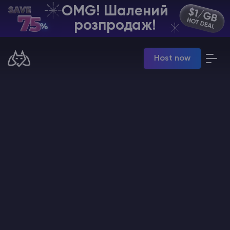
OMG! Шалений
UA | USD
розпродаж!
Billing Panel
Host now
Manage your servers & payments
Game Panel
Manage game server
VPS Panel
Manage VPS server
Affiliate panel
Manage affiliates
Хостинг Майнкрафт
Hytale Hosting 50% OFF