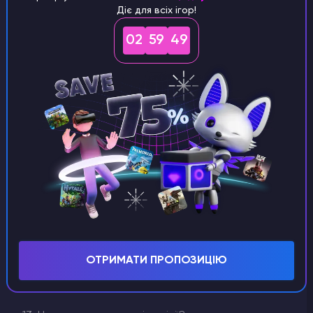
місяць?
Діє для всіх ігор!
Godlike використовує автоматичну підписку на
02
59
48
місяць при сплаті карткою.
Отже, вам не потрібно слідкувати за тим, щоб
сплачувати сервер вчасно.
Але якщо ви хочете сплатити сервер одразу на
довгий час то створіть тікет в білінгу або
діскорді
та ми розглянемо вашу пропозицію.
12. Коли я отримаю свій сервер/скільки
встановлюється сервер?
Ми використовуємо автоматичне встановлення
та отримання сервера після сплати.
Ви отримаєте ваш сервер одразу після того, як
оплатили його, але встановлення сервера може
ОТРИМАТИ ПРОПОЗИЦІЮ
тривати деякий час який залежить від гри, але
зазвичай це займає до 5 хвилин!