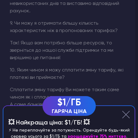
невикористаних днів та виставимо відповідний
рахунок.
9. Чи можу я отримати більшу кількість
характеристик ніж в пропонованих тарифах?
Так! Якщо вам потрібно більше ресурсів, то
зверніться до нашої служби підтримки та ми
вирішимо це питання!
10. Яким чином я можу сплатити зміну тарифу, які
платежі ви приймаєте?
Сплатити зміну тарифу Ви можете таким саме
чином як і сплачували за сервер.
$1/ГБ
А саме банківською картою, PayPal,
ГАРЯЧА ЦІНА
криптовалютою або з використанням
GooglePay/ApplePay.
💥 Найкраща ціна: $1/ГБ! 💥
⚡️ Не переплачуйте за потужність. Орендуйте будь-який
11. Чи можу я сплатити сервер більше ніж на
сервер усього за $1/ГБ та
заощаджуйте 75% миттєво
.