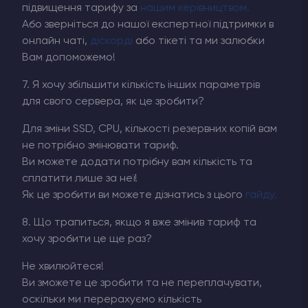
підвищення тарифу за
нашим керівництвом.
Або зверніться до нашої експертної підтримки в
онлайн чаті,
діскорді
або тікеті та ми залюбки
Вам допоможемо!
7. Я хочу збільшити кількість інших параметрів
для свого сервера, як це зробити?
Для зміни SSD, CPU, кількості резервних копій вам
не потрібно змінювати тариф.
Ви можете додати потрібну вам кількість та
сплатити лише за неї!
Як це зробити ви можете дізнатись з цього
гайду.
8. Що трапиться, якщо я вже змінив тариф та
хочу зробити це ще раз?
Не хвилюйтеся!
Ви зможете це зробити та не переплачувати,
оскільки ми перерахуємо кількість