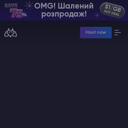
OMG! Шалений
UA | USD
розпродаж!
Billing Panel
Host now
Manage your servers & payments
Game Panel
Manage game server
VPS Panel
Manage VPS server
Affiliate panel
Manage affiliates
Хостинг Майнкрафт
Hytale Hosting 50% OFF