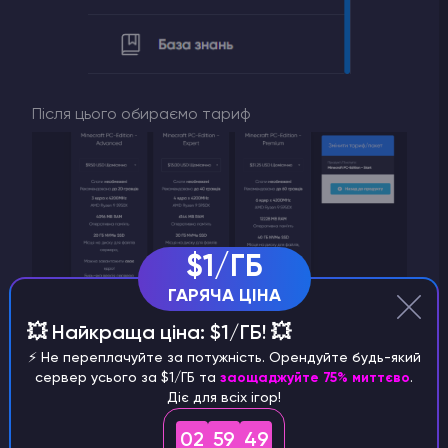
Після цього обираємо тариф
$1/ГБ
ГАРЯЧА ЦІНА
💥 Найкраща ціна: $1/ГБ! 💥
⚡️ Не переплачуйте за потужність. Орендуйте будь-який
сервер усього за $1/ГБ та
заощаджуйте 75% миттєво
.
Та натискаємо завершити
Діє для всіх ігор!
02
59
49