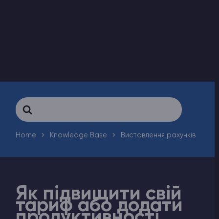
Counter-Strike 2
Ark Survival Evolved
Інші Ігри
Search
For
Home
Knowledge Base
Виставлення рахунків
Як підвищити свій
тариф або додати
продуктивності