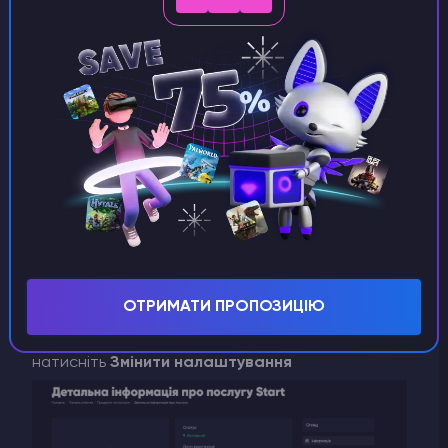
Після цього вам потрібно перезавантажити
сервер
Готово. Ви змінили ваш тариф та змінили
параметри вашого серверу!
Як змінити ваш сервер SSD, CPU, резервні копії
ОТРИМАТИ ПРОПОЗИЦІЮ
Перейдіть до панелі клієнта, оберіть сервер та
натисніть
Змінити налаштування