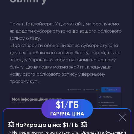
Привіт, Годлайкери! У цьому гайді ми розглянемо,
як додати субкористувача до вашого облікового
запису білінгу.
Щоб створити обліковий запис субкористувача
для свого облікового запису білінгу, перейдіть на
вкладку Управління користувачами на нашому
білінгу. Цю вкладку можна знайти, клацнувши
назву свого облікового запису у верхньому
правому куті.
$1/ГБ
ГАРЯЧА ЦІНА
💥 Найкраща ціна: $1/ГБ! 💥
⚡️ Не переплачуйте за потужність. Орендуйте будь-який