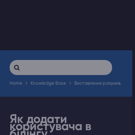
Counter-Strike 2
Ark Survival Evolved
Інші Ігри
Search
For
Home
Knowledge Base
Виставлення рахунків
Як додати
користувача в
білінгу