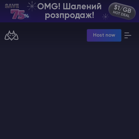
OMG! Шалений
UA | USD
розпродаж!
Billing Panel
Host now
Manage your servers & payments
Game Panel
Manage game server
VPS Panel
Manage VPS server
Affiliate panel
Manage affiliates
Хостинг Майнкрафт
Hytale Hosting 50% OFF